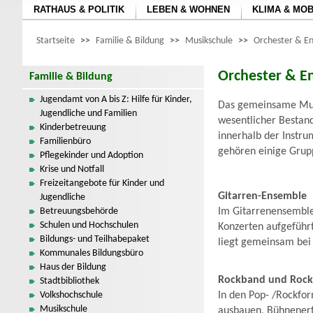
RATHAUS & POLITIK
LEBEN & WOHNEN
KLIMA & MOB
Startseite
>>
Familie & Bildung
>>
Musikschule
>>
Orchester & E
Orchester & E
Familie & Bildung
Jugendamt von A bis Z: Hilfe für Kinder,
Das gemeinsame Musi
Jugendliche und Familien
wesentlicher Bestand
Kinderbetreuung
innerhalb der Instr
Familienbüro
gehören einige Grup
Pflegekinder und Adoption
Krise und Notfall
Freizeitangebote für Kinder und
Gitarren-Ensemble
Jugendliche
Betreuungsbehörde
Im Gitarrenensemble
Schulen und Hochschulen
Konzerten aufgeführt.
Bildungs- und Teilhabepaket
liegt gemeinsam bei 
Kommunales Bildungsbüro
Haus der Bildung
Rockband und Rocki
Stadtbibliothek
Volkshochschule
In den Pop- /Rockfo
Musikschule
ausbauen, Bühnener