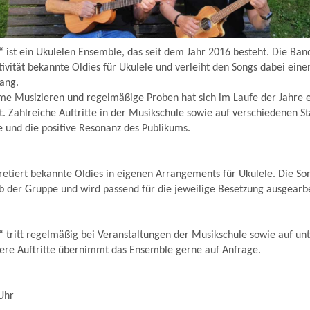
n“ ist ein Ukulelen Ensemble, das seit dem Jahr 2016 besteht. Die Ban
tivität bekannte Oldies für Ukulele und verleiht den Songs dabei eine
lang.
e Musizieren und regelmäßige Proben hat sich im Laufe der Jahre ei
t. Zahlreiche Auftritte in der Musikschule sowie auf verschiedenen S
e und die positive Resonanz des Publikums.
etiert bekannte Oldies in eigenen Arrangements für Ukulele. Die So
 der Gruppe und wird passend für die jeweilige Besetzung ausgearbe
n“ tritt regelmäßig bei Veranstaltungen der Musikschule sowie auf un
tere Auftritte übernimmt das Ensemble gerne auf Anfrage.
Uhr