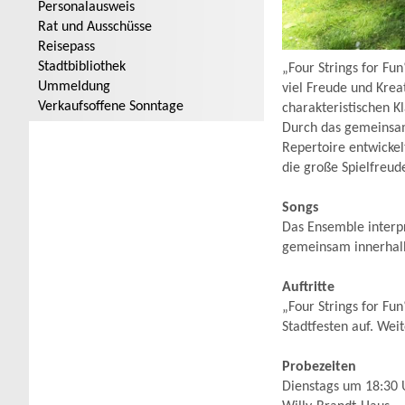
Personalausweis
Rat und Ausschüsse
Reisepass
Stadtbibliothek
„Four Strings for Fu
Ummeldung
viel Freude und Krea
Verkaufsoffene Sonntage
charakteristischen K
Durch das gemeinsam
Repertoire entwickel
die große Spielfreud
Songs
Das Ensemble interpr
gemeinsam innerhalb
Auftritte
„Four Strings for Fu
Stadtfesten auf. Wei
Probezeiten
Dienstags um 18:30 