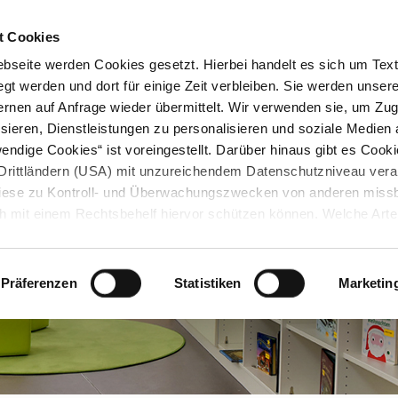
STARTSEITE
KONTAKT
STADTPLAN
PRESSE
KARRIERE
ÜBERSICH
t Cookies
seite werden Cookies gesetzt. Hierbei handelt es sich um Textd
gt werden und dort für einige Zeit verbleiben. Sie werden unse
rnen auf Anfrage wieder übermittelt. Wir verwenden sie, um Zugr
sieren, Dienstleistungen zu personalisieren und soziale Medien 
ndige Cookies“ ist voreingestellt. Darüber hinaus gibt es Cook
in Drittländern (USA) mit unzureichendem Datenschutzniveau vera
 diese zu Kontroll- und Überwachungszwecken von anderen miss
h mit einem Rechtsbehelf hiervor schützen können. Welche Art
den, wie lang sie gespeichert werden, von wem sie gesetzt wu
, können Sie unter „Details anzeigen“ erfahren oder der
tnehmen. Die von Ihnen getroffene Auswahl der gewünschten C
Präferenzen
Statistiken
Marketin
die Zukunft angepasst oder
widerrufen
werden.