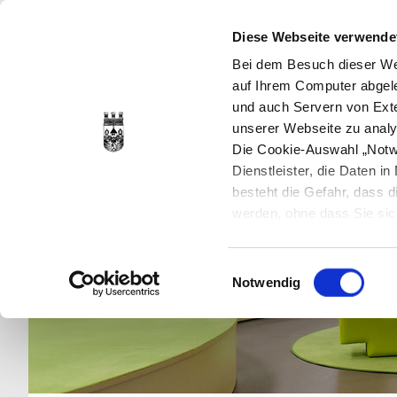
Diese Webseite verwende
Bei dem Besuch dieser Web
auf Ihrem Computer abgele
und auch Servern von Exte
unserer Webseite zu analy
Die Cookie-Auswahl „Notwe
Dienstleister, die Daten 
besteht die Gefahr, dass
werden, ohne dass Sie sic
Cookies genau gesetzt wer
Sie dies verhindern können
Einwilligungsauswahl
Datenschutzerklärung
en
Notwendig
jederzeit mit Wirkung für 