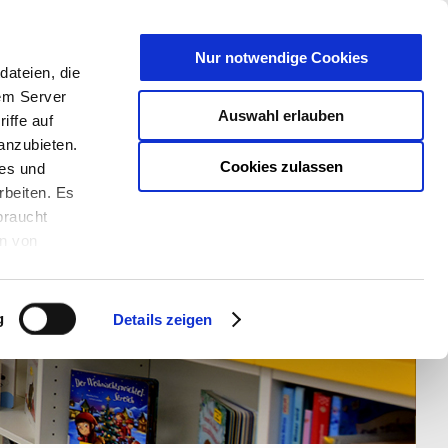
T
Nur notwendige Cookies
ateien, die
S/W - ANSICHT:
SCHRIFTGRÖßE:
rem Server
Auswahl erlauben
iffe auf
anzubieten.
Cookies zulassen
ies und
rbeiten. Es
braucht
en von
rden und wie
ookies kann
g
Details zeigen