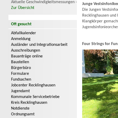
Aktuelle Geschwindigkeitsmessungen -
Junge Vestsinfonike
Zur Übersicht
Die Jungen Vestsinfo
Recklinghausen und 
Klangkörper gemacht
Oft gesucht
Jugendsinfonieorche
Abfallkalender
Anmeldung
Four Strings for Fu
Ausländer und Integrationsarbeit
Ausschreibungen
Bauanträge online
Baustellen
Bürgerbüro
Formulare
Fundsachen
Jobcenter Recklinghausen
Jugendamt
Kommunale Servicebetriebe
Kreis Recklinghausen
Notdienste
Ordnungsamt