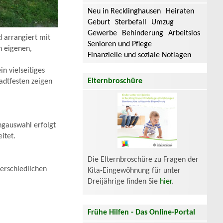
Neu in Recklinghausen
Heiraten
Geburt
Sterbefall
Umzug
Gewerbe
Behinderung
Arbeitslos
d arrangiert mit
Senioren und Pflege
n eigenen,
Finanzielle und soziale Notlagen
n vielseitiges
Elternbroschüre
tadtfesten zeigen
ngauswahl erfolgt
itet.
Die Elternbroschüre zu Fragen der
terschiedlichen
Kita-Eingewöhnung für unter
Dreijährige finden Sie
hier
.
Frühe Hilfen - Das Online-Portal