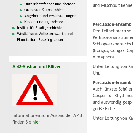
Unterrichtsfächer und -formen
und Mischpult kenne
Orchester & Ensembles
Angebote und Veranstaltungen
Kinder- und Jugendchor
Percussion-Ensemb
Institut für Stadtgeschichte
Den Teilnehmern sol
Westfälische Volkssternwarte und
Perkussionsinstrume
Planetarium Recklinghausen
Schlagwerkbereichs 
(Bongos, Congas, Caj
Vibraphon).
Unter Leitung von Ka
A 43-Ausbau und Blitzer
Uhr.
Percussion-Ensemb
Auch jüngste Schüler
Gespür für Rhythmus
und auswendig gespie
große Rolle.
Informationen zum Ausbau der A 43
Unter Leitung von Kai
finden Sie
hier
.