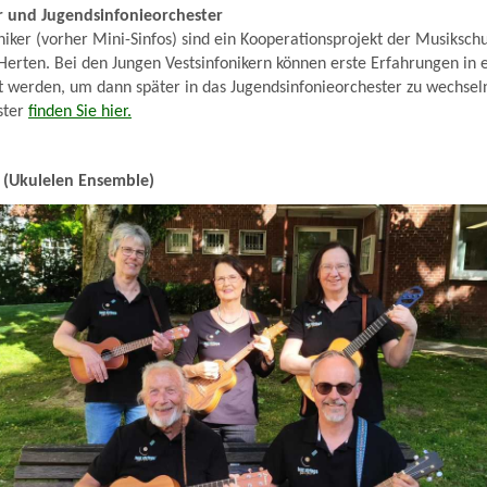
r und Jugendsinfonieorchester
niker (vorher Mini-Sinfos) sind ein Kooperationsprojekt der Musiksch
Herten. Bei den Jungen Vestsinfonikern können erste Erfahrungen in
 werden, um dann später in das Jugendsinfonieorchester zu wechse
ster
finden Sie hier.
n (Ukulelen Ensemble)