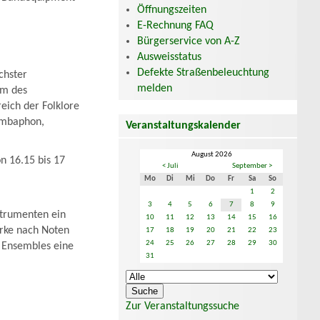
Öffnungszeiten
E-Rechnung FAQ
Bürgerservice von A-Z
Ausweisstatus
Defekte Straßenbeleuchtung
chster
melden
um des
eich der Folklore
rimbaphon,
Veranstaltungskalender
August 2026
on 16.15 bis 17
< Juli
September >
Mo
Di
Mi
Do
Fr
Sa
So
1
2
3
4
5
6
7
8
9
strumenten ein
10
11
12
13
14
15
16
rke nach Noten
17
18
19
20
21
22
23
24
25
26
27
28
29
30
n Ensembles eine
31
Zur Veranstaltungssuche