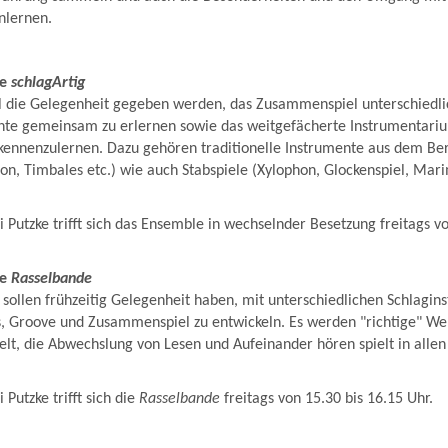
nlernen.
le
schlagArtig
l die Gelegenheit gegeben werden, das Zusammenspiel unterschiedli
nte gemeinsam zu erlernen sowie das weitgefächerte Instrumentari
kennenzulernen. Dazu gehören traditionelle Instrumente aus dem Ber
on, Timbales etc.) wie auch Stabspiele (Xylophon, Glockenspiel, Ma
i Putzke trifft sich das Ensemble in wechselnder Besetzung freitags v
le
Rasselbande
 sollen frühzeitig Gelegenheit haben, mit unterschiedlichen Schlagin
, Groove und Zusammenspiel zu entwickeln. Es werden "richtige" We
lt, die Abwechslung von Lesen und Aufeinander hören spielt in alle
 Putzke trifft sich die
Rasselbande
freitags von 15.30 bis 16.15 Uhr.