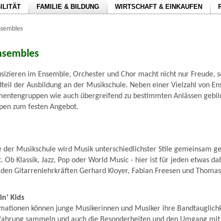
ILITÄT
FAMILIE & BILDUNG
WIRTSCHAFT & EINKAUFEN
nsembles
nsembles
zieren im Ensemble, Orchester und Chor macht nicht nur Freude, s
teil der Ausbildung an der Musikschule. Neben einer Vielzahl von En
umentengruppen wie auch übergreifend zu bestimmten Anlässen gebil
pen zum festen Angebot.
 der Musikschule wird Musik unterschiedlichster Stile gemeinsam ge
 Ob Klassik, Jazz, Pop oder World Music - hier ist für jeden etwas da
den Gitarrenlehrkräften Gerhard Kloyer, Fabian Freesen und Thomas 
n‘ Kids
rmationen können junge Musikerinnen und Musiker ihre Bandtauglichk
fahrung sammeln und auch die Besonderheiten und den Umgang mi