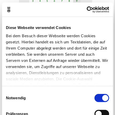
3
4
5
6
7
8
9
10
11
12
13
14
15
16
17
18
19
20
21
22
23
24
25
26
27
28
29
30
31
Diese Webseite verwendet Cookies
Veranstaltungskategorie
Bei dem Besuch dieser Webseite werden Cookies
gesetzt. Hierbei handelt es sich um Textdateien, die auf
Zur Veranstaltungssuche
Ihrem Computer abgelegt werden und dort für einige Zeit
verbleiben. Sie werden unserem Server und auch
Bürgerbeteiligung
Servern von Externen auf Anfrage wieder übermittelt. Wir
verwenden sie, um Zugriffe auf unserer Webseite zu
Online-Beteiligungsportal der
analysieren, Dienstleistungen zu personalisieren und
Stadtverwaltung
soziale Medien anzubieten. Die Cookie-Auswahl
„Notwendige Cookies“ ist voreingestellt. Darüber hinaus
Bauleitplanung: Für Bürger*innen gibt
gibt es Cookies und Dienstleister, die Daten in
es Möglichkeiten, sich an
Einwilligungsauswahl
Bebauungsplänen und Änderungen zum
Drittländern (USA) mit unzureichendem
Notwendig
Flächennutzungsplan zu beteiligen.
Datenschutzniveau verarbeiten. Es besteht die Gefahr,
dass diese zu Kontroll- und Überwachungszwecken von
Aktuelle Bürgerbeteiligungen zu
Präferenzen