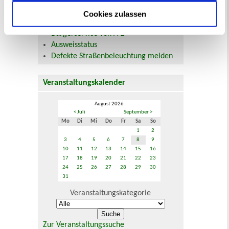
Kontaktformular
Öffnungszeiten
Cookies zulassen
E-Rechnung FAQ
Bürgerservice von A-Z
Ausweisstatus
Defekte Straßenbeleuchtung melden
Veranstaltungskalender
August 2026
< Juli
September >
Mo
Di
Mi
Do
Fr
Sa
So
1
2
3
4
5
6
7
8
9
10
11
12
13
14
15
16
17
18
19
20
21
22
23
24
25
26
27
28
29
30
31
Veranstaltungskategorie
Zur Veranstaltungssuche