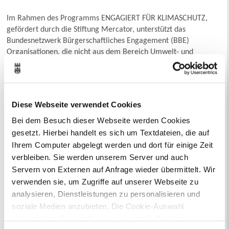
Im Rahmen des Programms ENGAGIERT FÜR KLIMASCHUTZ,
gefördert durch die Stiftung Mercator, unterstützt das
Bundesnetzwerk Bürgerschaftliches Engagement (BBE)
Organisationen, die nicht aus dem Bereich Umwelt- und
Klimaschutz kommen dabei, Strategien zu entwickeln, um
Klimaschutz mit ihren Kernanliegen zu verschränken und
langfristig in ihren Strukturen zu verankern. Das KlimaLab ist
eine Fortbildung, die Prozessbegleitung, Beratung,
Diese Webseite verwendet Cookies
Netzwerkaufbau und finanzielle Förderung beinhaltet.
Bei dem Besuch dieser Webseite werden Cookies
Die teilnehmenden Organisationen erhalten über einen
gesetzt. Hierbei handelt es sich um Textdateien, die auf
Zeitraum von 12 Monaten eine finanzielle Förderung von bis zu
Ihrem Computer abgelegt werden und dort für einige Zeit
20.000 Euro zur Umsetzung ihrer Maßnahmen – etwa für die
verbleiben. Sie werden unserem Server und auch
Einbindung externer Expertise, Beratungsleistungen oder
Servern von Externen auf Anfrage wieder übermittelt. Wir
Personalressourcen.
verwenden sie, um Zugriffe auf unserer Webseite zu
Gemeldete Ladepunkte werden auf der Ladesäulenkarte
analysieren, Dienstleistungen zu personalisieren und
veröffentlicht.
soziale Medien anzubieten. Die Cookie-Auswahl
„Notwendige Cookies“ ist voreingestellt. Darüber hinaus
Hier gehts zur KlimaLab-Internetseite.