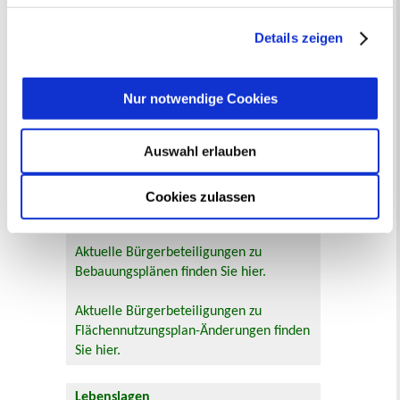
Zur Veranstaltungssuche
getroffene Auswahl der gewünschten Cookies kann
jederzeit mit Wirkung für die Zukunft angepasst oder
Details zeigen
widerrufen
werden.
Bürgerbeteiligung
Online-Beteiligungsportal der
Nur notwendige Cookies
Stadtverwaltung
Auswahl erlauben
Bauleitplanung: Für Bürger*innen gibt
es Möglichkeiten, sich an
Bebauungsplänen und Änderungen zum
Cookies zulassen
Flächennutzungsplan zu beteiligen.
Aktuelle Bürgerbeteiligungen zu
Bebauungsplänen finden Sie hier.
Aktuelle Bürgerbeteiligungen zu
Flächennutzungsplan-Änderungen finden
Sie hier.
Lebenslagen