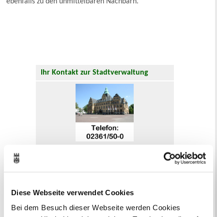
ebenfalls zu den unmittelbaren Nachbarn.
Ihr Kontakt zur Stadtverwaltung
Online-Terminvergabe
Ausländerangelegenheiten
Beurkundung Vaterschaft, Sorge
und Unterhalt
Diese Webseite verwendet Cookies
Gewerbeangelegenheiten
Urkundenservice
Bei dem Besuch dieser Webseite werden Cookies
Online-Service (Serviceportal)