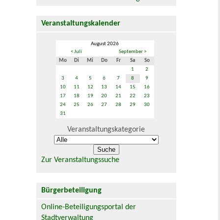
Veranstaltungskalender
August 2026
< Juli
September >
Mo
Di
Mi
Do
Fr
Sa
So
1
2
3
4
5
6
7
8
9
10
11
12
13
14
15
16
17
18
19
20
21
22
23
24
25
26
27
28
29
30
31
Veranstaltungskategorie
Zur Veranstaltungssuche
Bürgerbeteiligung
Online-Beteiligungsportal der
Stadtverwaltung