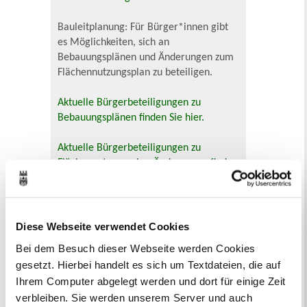
Bauleitplanung: Für Bürger*innen gibt
es Möglichkeiten, sich an
Bebauungsplänen und Änderungen zum
Flächennutzungsplan zu beteiligen.
Aktuelle Bürgerbeteiligungen zu
Bebauungsplänen finden Sie hier.
Aktuelle Bürgerbeteiligungen zu
Flächennutzungsplan-Änderungen finden
Sie hier.
Lebenslagen
Diese Webseite verwendet Cookies
Neu in Recklinghausen
Heiraten
Bei dem Besuch dieser Webseite werden Cookies
Geburt
Sterbefall
Umzug
Gewerbe
gesetzt. Hierbei handelt es sich um Textdateien, die auf
Behinderung
Arbeitslos
Ihrem Computer abgelegt werden und dort für einige Zeit
Senioren und Pflege
verbleiben. Sie werden unserem Server und auch
Finanzielle und soziale Notlagen