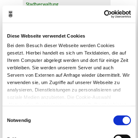
Stadtverwaltung
Bauleitplanung: Für Bürger*innen gibt
es Möglichkeiten, sich an
Bebauungsplänen und Änderungen zum
Diese Webseite verwendet Cookies
Flächennutzungsplan zu beteiligen.
Bei dem Besuch dieser Webseite werden Cookies
Aktuelle Bürgerbeteiligungen zu
gesetzt. Hierbei handelt es sich um Textdateien, die auf
Bebauungsplänen finden Sie hier.
Ihrem Computer abgelegt werden und dort für einige Zeit
verbleiben. Sie werden unserem Server und auch
Aktuelle Bürgerbeteiligungen zu
Servern von Externen auf Anfrage wieder übermittelt. Wir
Flächennutzungsplan-Änderungen finden
verwenden sie, um Zugriffe auf unserer Webseite zu
Sie hier.
analysieren, Dienstleistungen zu personalisieren und
soziale Medien anzubieten. Die Cookie-Auswahl
Lebenslagen
„Notwendige Cookies“ ist voreingestellt. Darüber hinaus
gibt es Cookies und Dienstleister, die Daten in
Neu in Recklinghausen
Heiraten
Einwilligungsauswahl
Geburt
Sterbefall
Umzug
Gewerbe
Drittländern (USA) mit unzureichendem
Notwendig
Behinderung
Arbeitslos
Datenschutzniveau verarbeiten. Es besteht die Gefahr,
Senioren und Pflege
dass diese zu Kontroll- und Überwachungszwecken von