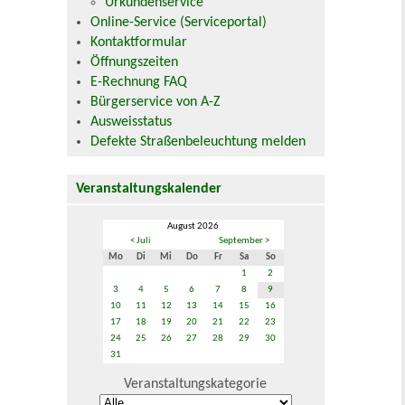
Urkundenservice
Online-Service (Serviceportal)
Kontaktformular
Öffnungszeiten
E-Rechnung FAQ
Bürgerservice von A-Z
Ausweisstatus
Defekte Straßenbeleuchtung melden
Veranstaltungskalender
August 2026
< Juli
September >
Mo
Di
Mi
Do
Fr
Sa
So
1
2
3
4
5
6
7
8
9
10
11
12
13
14
15
16
17
18
19
20
21
22
23
24
25
26
27
28
29
30
31
Veranstaltungskategorie