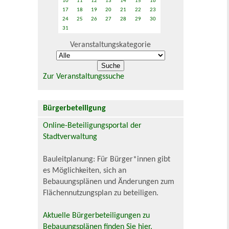
10
11
12
13
14
15
16
17
18
19
20
21
22
23
24
25
26
27
28
29
30
31
Veranstaltungskategorie
Zur Veranstaltungssuche
Bürgerbeteiligung
Online-Beteiligungsportal der
Stadtverwaltung
Bauleitplanung: Für Bürger*innen gibt
es Möglichkeiten, sich an
Bebauungsplänen und Änderungen zum
Flächennutzungsplan zu beteiligen.
Aktuelle Bürgerbeteiligungen zu
Bebauungsplänen finden Sie hier.