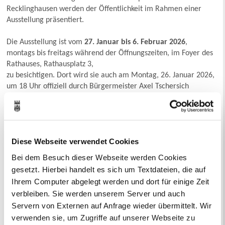
Recklinghausen werden der Öffentlichkeit im Rahmen einer
Ausstellung präsentiert.
Die Ausstellung ist vom
27. Januar bis 6. Februar 2026
,
montags bis freitags während der Öffnungszeiten, im Foyer des
Rathauses, Rathausplatz 3,
zu besichtigen. Dort wird sie auch am Montag, 26. Januar 2026,
um 18 Uhr offiziell durch Bürgermeister Axel Tschersich
eröffnet. Alle Bürger*innen,
die Öffentlichkeit, die Politik sowie Interessierte sind dazu
herzlich eingeladen.
Diese Webseite verwendet Cookies
Haben Sie Fragen?
Bei dem Besuch dieser Webseite werden Cookies
Wenn Sie Fragen zum Masterplan Altstadt haben oder mehr
gesetzt. Hierbei handelt es sich um Textdateien, die auf
darüber wissen möchten, können Sie sich an die Abteilung
Ihrem Computer abgelegt werden und dort für einige Zeit
Stadtentwicklungsplanung wenden.
verbleiben. Sie werden unserem Server und auch
Servern von Externen auf Anfrage wieder übermittelt. Wir
Kontaktformular:
verwenden sie, um Zugriffe auf unserer Webseite zu