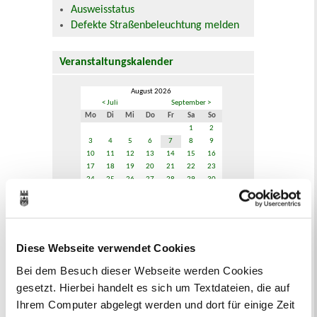
Ausweisstatus
Defekte Straßenbeleuchtung melden
Veranstaltungskalender
August 2026
< Juli
September >
Mo
Di
Mi
Do
Fr
Sa
So
1
2
3
4
5
6
7
8
9
10
11
12
13
14
15
16
17
18
19
20
21
22
23
24
25
26
27
28
29
30
31
Veranstaltungskategorie
Diese Webseite verwendet Cookies
Zur Veranstaltungssuche
Bei dem Besuch dieser Webseite werden Cookies
gesetzt. Hierbei handelt es sich um Textdateien, die auf
Bürgerbeteiligung
Ihrem Computer abgelegt werden und dort für einige Zeit