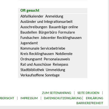
Oft gesucht
Abfallkalender
Anmeldung
Ausländer und Integrationsarbeit
Ausschreibungen
Bauanträge online
Baustellen
Bürgerbüro
Formulare
Fundsachen
Jobcenter Recklinghausen
Jugendamt
Kommunale Servicebetriebe
Kreis Recklinghausen
Notdienste
Ordnungsamt
Personalausweis
Rat und Ausschüsse
Reisepass
Stadtbibliothek
Ummeldung
Verkaufsoffene Sonntage
ZUM SEITENANFANG
|
SEITE DRUCKEN
|
|
BERSICHT
|
IMPRESSUM
|
DATENSCHUTZERKLÄRUNG
ERKLÄRUNG
BARRIEREFREIHEIT