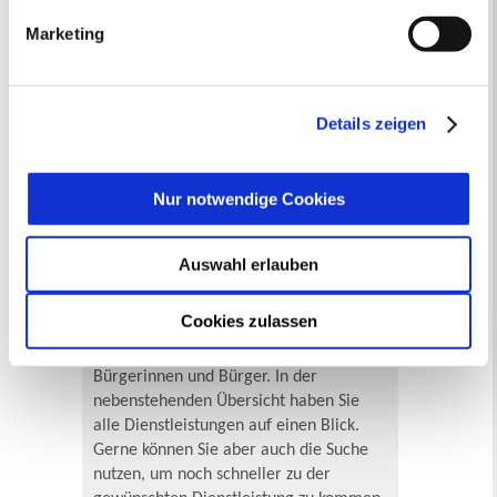
werden (Online ausfüllbar)
wie Sie dies verhindern können, können Sie unter
Marketing
„Details anzeigen“ erfahren oder der
Datenschutzerklärung
entnehmen. Die von Ihnen
Sie suchen...
getroffene Auswahl der gewünschten Cookies kann
A
Ä
B
C
D
E
F
G
H
I
J
K
L
M
N
O
Ö
P
jederzeit mit Wirkung für die Zukunft angepasst oder
Details zeigen
Q
R
S
T
U
Ü
V
W
X
Y
Z
widerrufen
werden.
Inhaltsverzeichnis
Suchbegriff
Nur notwendige Cookies
Auswahl erlauben
Dienstleistungen
Die Stadtverwaltung Recklinghausen
Cookies zulassen
erbringt in ihren Fachbereichen
zahlreiche Dienstleistungen für
Bürgerinnen und Bürger. In der
nebenstehenden Übersicht haben Sie
alle Dienstleistungen auf einen Blick.
Gerne können Sie aber auch die Suche
nutzen, um noch schneller zu der