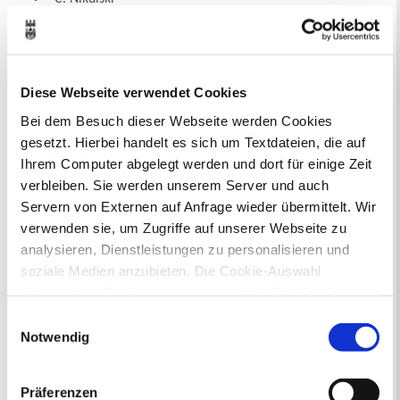
Telefon 02361/50-2443 (halbtags)
Nachricht senden an Mitarbeiter*in C. Nikulski
Technisches Rathaus, Raum 409
S. Schucht
Diese Webseite verwendet Cookies
Telefon 02361/50-2437
Bei dem Besuch dieser Webseite werden Cookies
Nachricht senden an Mitarbeiter*in S. Schucht
gesetzt. Hierbei handelt es sich um Textdateien, die auf
Technisches Rathaus, Raum 403
Ihrem Computer abgelegt werden und dort für einige Zeit
verbleiben. Sie werden unserem Server und auch
Servern von Externen auf Anfrage wieder übermittelt. Wir
Sie suchen...
verwenden sie, um Zugriffe auf unserer Webseite zu
A
Ä
B
C
D
E
F
G
H
I
J
K
L
M
N
O
Ö
P
analysieren, Dienstleistungen zu personalisieren und
Q
R
S
T
U
Ü
V
W
X
Y
Z
soziale Medien anzubieten. Die Cookie-Auswahl
Inhaltsverzeichnis
„Notwendige Cookies“ ist voreingestellt. Darüber hinaus
Suchbegriff
gibt es Cookies und Dienstleister, die Daten in
Einwilligungsauswahl
Drittländern (USA) mit unzureichendem
Notwendig
Datenschutzniveau verarbeiten. Es besteht die Gefahr,
Dienstleistungen
dass diese zu Kontroll- und Überwachungszwecken von
Präferenzen
Die Stadtverwaltung Recklinghausen
anderen missbraucht werden, ohne dass Sie sich mit