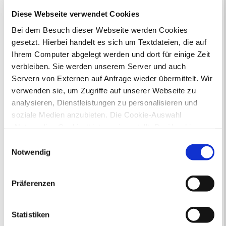
zusammengestellt.
Diese Webseite verwendet Cookies
Bei dem Besuch dieser Webseite werden Cookies
Als besonderen Service haben wir für Sie verschiedene
gesetzt. Hierbei handelt es sich um Textdateien, die auf
Dienstleistungen in den
Lebenslagen
thematisch sortiert.
Ihrem Computer abgelegt werden und dort für einige Zeit
NEU:
Hier können Sie online abfragen, ob Ihr beantragter
verbleiben. Sie werden unserem Server und auch
Personalausweis oder Reisepass bereits im Bürgerbüro vorliegt
Servern von Externen auf Anfrage wieder übermittelt. Wir
und abgeholt werden kann.
Mehr
verwenden sie, um Zugriffe auf unserer Webseite zu
Lebenslagen/Lebenssituationen
analysieren, Dienstleistungen zu personalisieren und
soziale Medien anzubieten. Die Cookie-Auswahl
Ausländer und Integration
„Notwendige Cookies“ ist voreingestellt. Darüber hinaus
Ausweise, Dokumente, Bescheinigungen
gibt es Cookies und Dienstleister, die Daten in
Einwilligungsauswahl
Auto und Parken
Drittländern (USA) mit unzureichendem
Notwendig
Bauen
Datenschutzniveau verarbeiten. Es besteht die Gefahr,
Behinderung
dass diese zu Kontroll- und Überwachungszwecken von
Finanzielle und soziale Notlagen
Präferenzen
anderen missbraucht werden, ohne dass Sie sich mit
Geburt
einem Rechtsbehelf hiervor schützen können. Welche
Gewerbe
Hochzeit und Lebenspartnerschaft
Arten von Cookies genau gesetzt werden, wie lang sie
Statistiken
Kinder, Jugendliche und Eltern
gespeichert werden, von wem sie gesetzt wurden und