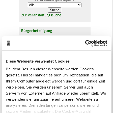
Zur Veranstaltungssuche
Bürgerbeteiligung
Online-Beteiligungsportal der
Stadtverwaltung
Bauleitplanung: Für Bürger*innen gibt
Diese Webseite verwendet Cookies
es Möglichkeiten, sich an
Bebauungsplänen und Änderungen zum
Bei dem Besuch dieser Webseite werden Cookies
Flächennutzungsplan zu beteiligen.
gesetzt. Hierbei handelt es sich um Textdateien, die auf
Ihrem Computer abgelegt werden und dort für einige Zeit
Aktuelle Bürgerbeteiligungen zu
verbleiben. Sie werden unserem Server und auch
Bebauungsplänen finden Sie hier.
Servern von Externen auf Anfrage wieder übermittelt. Wir
verwenden sie, um Zugriffe auf unserer Webseite zu
Aktuelle Bürgerbeteiligungen zu
analysieren, Dienstleistungen zu personalisieren und
Flächennutzungsplan-Änderungen finden
soziale Medien anzubieten. Die Cookie-Auswahl
Sie hier.