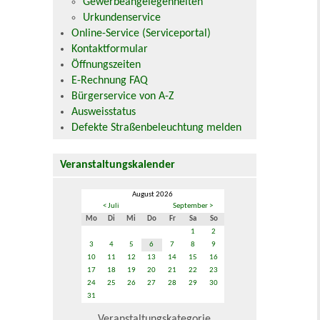
Gewerbeangelegenheiten
Urkundenservice
Online-Service (Serviceportal)
Kontaktformular
Öffnungszeiten
E-Rechnung FAQ
Bürgerservice von A-Z
Ausweisstatus
Defekte Straßenbeleuchtung melden
Veranstaltungskalender
August 2026
< Juli
September >
Mo
Di
Mi
Do
Fr
Sa
So
1
2
3
4
5
6
7
8
9
10
11
12
13
14
15
16
17
18
19
20
21
22
23
24
25
26
27
28
29
30
31
Veranstaltungskategorie