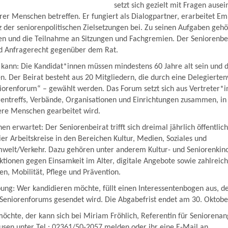
setzt sich gezielt mit Fragen ausei
erer Menschen betreffen. Er fungiert als Dialogpartner, erarbeitet 
z der seniorenpolitischen Zielsetzungen bei. Zu seinen Aufgaben gehö
en und die Teilnahme an Sitzungen und Fachgremien. Der Seniorenbei
nd Anfragerecht gegenüber dem Rat.
kann: Die Kandidat*innen müssen mindestens 60 Jahre alt sein und d
n. Der Beirat besteht aus 20 Mitgliedern, die durch eine Delegiert
iorenforum“ – gewählt werden. Das Forum setzt sich aus Vertreter*
rentreffs, Verbände, Organisationen und Einrichtungen zusammen, in
ere Menschen gearbeitet wird.
n erwartet: Der Seniorenbeirat trifft sich dreimal jährlich öffentlic
ier Arbeitskreise in den Bereichen Kultur, Medien, Soziales und
welt/Verkehr. Dazu gehören unter anderem Kultur- und Seniorenkin
Aktionen gegen Einsamkeit im Alter, digitale Angebote sowie zahlreiche
, Mobilität, Pflege und Prävention.
ng: Wer kandidieren möchte, füllt einen Interessentenbogen aus, de
 Seniorenforums gesendet wird. Die Abgabefrist endet am 30. Oktobe
chte, der kann sich bei Miriam Fröhlich, Referentin für Seniorenan
usen unter Tel.: 02361/50-2057 melden oder ihr eine E-Mail an