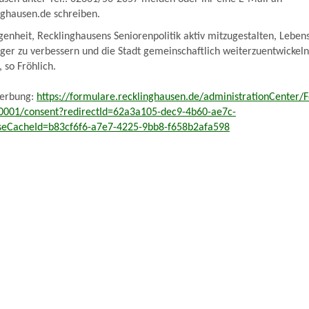
ghausen.de schreiben.
genheit, Recklinghausens Seniorenpolitik aktiv mitzugestalten, Lebens
er zu verbessern und die Stadt gemeinschaftlich weiterzuentwickeln
 so Fröhlich.
werbung:
https://formulare.recklinghausen.de/administrationCenter/
0001/consent?redirectId=62a3a105-dec9-4b60-ae7c-
seCacheId=b83cf6f6-a7e7-4225-9bb8-f658b2afa598