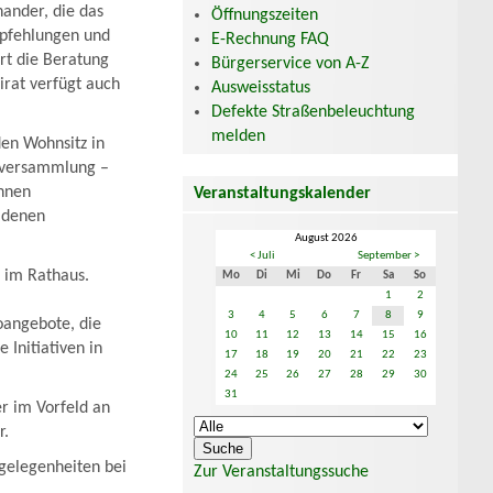
nander, die das
Öffnungszeiten
Empfehlungen und
E-Rechnung FAQ
rt die Beratung
Bürgerservice von A-Z
rat verfügt auch
Ausweisstatus
Defekte Straßenbeleuchtung
melden
en Wohnsitz in
enversammlung –
innen
Veranstaltungskalender
 denen
August 2026
< Juli
September >
h im Rathaus.
Mo
Di
Mi
Do
Fr
Sa
So
1
2
3
4
5
6
7
8
9
oangebote, die
10
11
12
13
14
15
16
 Initiativen in
17
18
19
20
21
22
23
24
25
26
27
28
29
30
31
r im Vorfeld an
r.
gelegenheiten bei
Zur Veranstaltungssuche