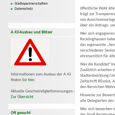
Städtepartnerschaften
öffentliche Wohl ält
Datenschutz
trägt zur Transparen
von Ausschussvorlag
über ein Antrags- u
A 43-Ausbau und Blitzer
Wer sich engagieren 
Recklinghausen habe
das sogenannte „Sen
verschiedener Senio
ehrenamtlich für ält
Was die Kandidat*inne
Zusätzlich arbeiten v
Informationen zum Ausbau der A 43
Stadtentwicklung/Um
finden Sie
hier
.
Zeitschrift REsolut, 
den Bereichen Wohnen
Aktuelle Geschwindigkeitsmessungen -
Hinweise zur Bewerbu
Zur Übersicht
alle Delegierten des
Wer sich bewerben mö
Oft gesucht
der Stadt Recklingha