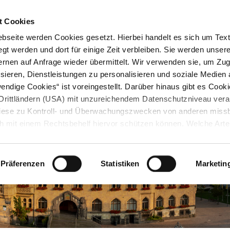
STARTSEITE
KONTAKT
STADTPLAN
PRESSE
KARRIERE
ÜBERSICH
t Cookies
seite werden Cookies gesetzt. Hierbei handelt es sich um Textd
gt werden und dort für einige Zeit verbleiben. Sie werden unse
rnen auf Anfrage wieder übermittelt. Wir verwenden sie, um Zugr
sieren, Dienstleistungen zu personalisieren und soziale Medien 
ndige Cookies“ ist voreingestellt. Darüber hinaus gibt es Cook
in Drittländern (USA) mit unzureichendem Datenschutzniveau vera
 diese zu Kontroll- und Überwachungszwecken von anderen miss
h mit einem Rechtsbehelf hiervor schützen können. Welche Art
den, wie lang sie gespeichert werden, von wem sie gesetzt wu
, können Sie unter „Details anzeigen“ erfahren oder der
tnehmen. Die von Ihnen getroffene Auswahl der gewünschten C
Präferenzen
Statistiken
Marketin
die Zukunft angepasst oder
widerrufen
werden.