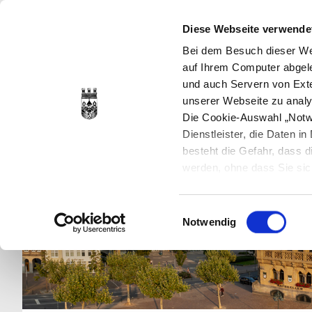
Diese Webseite verwende
Bei dem Besuch dieser Web
auf Ihrem Computer abgele
und auch Servern von Exte
unserer Webseite zu analy
Die Cookie-Auswahl „Notwe
Dienstleister, die Daten 
besteht die Gefahr, dass
werden, ohne dass Sie sic
Cookies genau gesetzt wer
Sie dies verhindern können
Einwilligungsauswahl
Datenschutzerklärung
en
Notwendig
jederzeit mit Wirkung für 