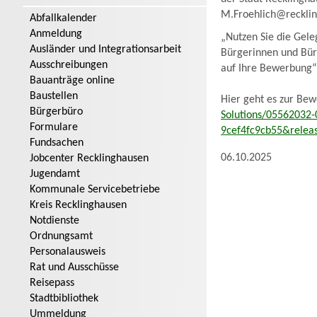
M.Froehlich@recklin
Abfallkalender
Anmeldung
„Nutzen Sie die Gele
Ausländer und Integrationsarbeit
Bürgerinnen und Bürg
Ausschreibungen
auf Ihre Bewerbung“,
Bauanträge online
Baustellen
Hier geht es zur Be
Bürgerbüro
Solutions/05562032-
Formulare
9cef4fc9cb55&relea
Fundsachen
06.10.2025
Jobcenter Recklinghausen
Jugendamt
Kommunale Servicebetriebe
Kreis Recklinghausen
Notdienste
Ordnungsamt
Personalausweis
Rat und Ausschüsse
Reisepass
Stadtbibliothek
Ummeldung