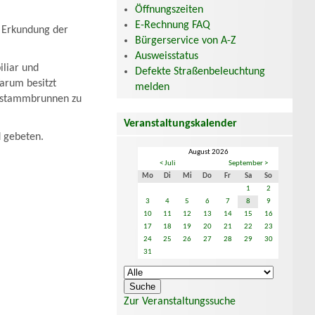
Öffnungszeiten
E-Rechnung FAQ
 Erkundung der
Bürgerservice von A-Z
Ausweisstatus
liar und
Defekte Straßenbeleuchtung
arum besitzt
melden
mstammbrunnen zu
Veranstaltungskalender
 gebeten.
August 2026
< Juli
September >
Mo
Di
Mi
Do
Fr
Sa
So
1
2
3
4
5
6
7
8
9
10
11
12
13
14
15
16
17
18
19
20
21
22
23
24
25
26
27
28
29
30
31
Zur Veranstaltungssuche