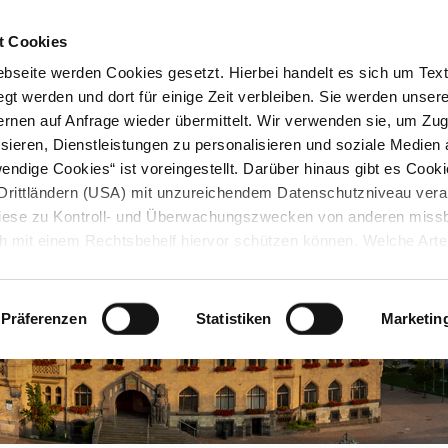
STARTSEITE
KONTAKT
STADTPLAN
PRESSE
KARRIERE
ÜBERSICH
t Cookies
seite werden Cookies gesetzt. Hierbei handelt es sich um Textd
gt werden und dort für einige Zeit verbleiben. Sie werden unse
rnen auf Anfrage wieder übermittelt. Wir verwenden sie, um Zugr
sieren, Dienstleistungen zu personalisieren und soziale Medien 
ndige Cookies“ ist voreingestellt. Darüber hinaus gibt es Cook
in Drittländern (USA) mit unzureichendem Datenschutzniveau vera
 diese zu Kontroll- und Überwachungszwecken von anderen miss
h mit einem Rechtsbehelf hiervor schützen können. Welche Art
den, wie lang sie gespeichert werden, von wem sie gesetzt wu
, können Sie unter „Details anzeigen“ erfahren oder der
tnehmen. Die von Ihnen getroffene Auswahl der gewünschten C
Präferenzen
Statistiken
Marketin
die Zukunft angepasst oder
widerrufen
werden.