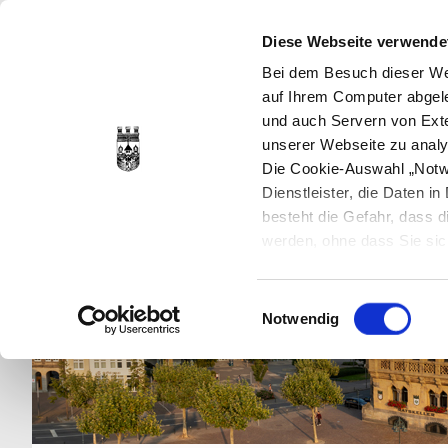
Diese Webseite verwende
Bei dem Besuch dieser Web
auf Ihrem Computer abgele
und auch Servern von Exte
unserer Webseite zu analy
Die Cookie-Auswahl „Notwe
Dienstleister, die Daten 
besteht die Gefahr, dass
werden, ohne dass Sie sic
Cookies genau gesetzt wer
Sie dies verhindern können
Einwilligungsauswahl
Datenschutzerklärung
en
Notwendig
jederzeit mit Wirkung für 