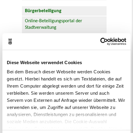
Bürgerbeteiligung
Online-Beteiligungsportal der
Stadtverwaltung
Bauleitplanung: Für Bürger*innen gibt
es Möglichkeiten, sich an
Bebauungsplänen und Änderungen zum
Flächennutzungsplan zu beteiligen.
Diese Webseite verwendet Cookies
Bei dem Besuch dieser Webseite werden Cookies
Aktuelle Bürgerbeteiligungen zu
gesetzt. Hierbei handelt es sich um Textdateien, die auf
Bebauungsplänen finden Sie hier.
Ihrem Computer abgelegt werden und dort für einige Zeit
Aktuelle Bürgerbeteiligungen zu
verbleiben. Sie werden unserem Server und auch
Flächennutzungsplan-Änderungen finden
Servern von Externen auf Anfrage wieder übermittelt. Wir
Sie hier.
verwenden sie, um Zugriffe auf unserer Webseite zu
analysieren, Dienstleistungen zu personalisieren und
Lebenslagen
soziale Medien anzubieten. Die Cookie-Auswahl
„Notwendige Cookies“ ist voreingestellt. Darüber hinaus
Neu in Recklinghausen
Heiraten