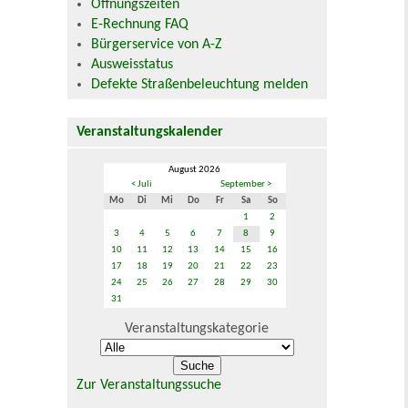
Öffnungszeiten
E-Rechnung FAQ
Bürgerservice von A-Z
Ausweisstatus
Defekte Straßenbeleuchtung melden
Veranstaltungskalender
August 2026
< Juli
September >
Mo
Di
Mi
Do
Fr
Sa
So
1
2
3
4
5
6
7
8
9
10
11
12
13
14
15
16
17
18
19
20
21
22
23
24
25
26
27
28
29
30
31
Veranstaltungskategorie
Zur Veranstaltungssuche