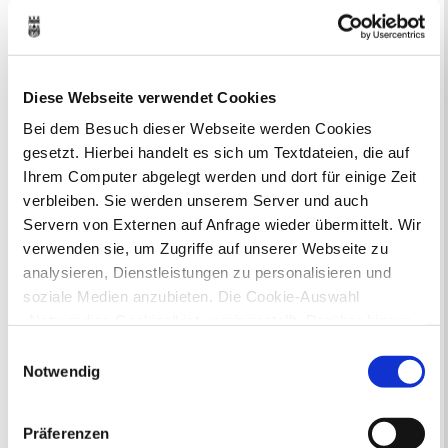
Aktuelle Bürgerbeteiligungen zu
Bebauungsplänen finden Sie hier.
Aktuelle Bürgerbeteiligungen zu
Diese Webseite verwendet Cookies
Flächennutzungsplan-Änderungen finden
Bei dem Besuch dieser Webseite werden Cookies
Sie hier.
gesetzt. Hierbei handelt es sich um Textdateien, die auf
Ihrem Computer abgelegt werden und dort für einige Zeit
Lebenslagen
verbleiben. Sie werden unserem Server und auch
Neu in Recklinghausen
Heiraten
Servern von Externen auf Anfrage wieder übermittelt. Wir
Geburt
Sterbefall
Umzug
Gewerbe
verwenden sie, um Zugriffe auf unserer Webseite zu
Behinderung
Arbeitslos
analysieren, Dienstleistungen zu personalisieren und
Senioren und Pflege
soziale Medien anzubieten. Die Cookie-Auswahl
Finanzielle und soziale Notlagen
„Notwendige Cookies“ ist voreingestellt. Darüber hinaus
gibt es Cookies und Dienstleister, die Daten in
Einwilligungsauswahl
Rund ums Ordnungsamt - Fragen von
Drittländern (USA) mit unzureichendem
Notwendig
A bis Z
Datenschutzniveau verarbeiten. Es besteht die Gefahr,
dass diese zu Kontroll- und Überwachungszwecken von
Präferenzen
anderen missbraucht werden, ohne dass Sie sich mit