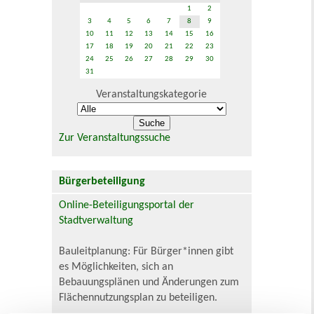
1
2
3
4
5
6
7
8
9
10
11
12
13
14
15
16
17
18
19
20
21
22
23
24
25
26
27
28
29
30
31
Veranstaltungskategorie
Zur Veranstaltungssuche
Bürgerbeteiligung
Online-Beteiligungsportal der
Stadtverwaltung
Bauleitplanung: Für Bürger*innen gibt
es Möglichkeiten, sich an
Bebauungsplänen und Änderungen zum
Flächennutzungsplan zu beteiligen.