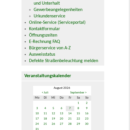
und Unterhalt
Gewerbeangelegenheiten
Urkundenservice
Online-Service (Serviceportal)
Kontaktformular
Öffnungszeiten
E-Rechnung FAQ
Bürgerservice von A-Z
Ausweisstatus
Defekte Straßenbeleuchtung melden
Veranstaltungskalender
August 2026
< Juli
September >
Mo
Di
Mi
Do
Fr
Sa
So
1
2
3
4
5
6
7
8
9
10
11
12
13
14
15
16
17
18
19
20
21
22
23
24
25
26
27
28
29
30
31