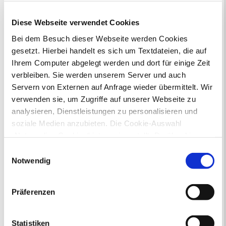
Flächennutzungsplan-Änderungen finden
Sie hier.
Diese Webseite verwendet Cookies
Bei dem Besuch dieser Webseite werden Cookies
Lebenslagen
gesetzt. Hierbei handelt es sich um Textdateien, die auf
Neu in Recklinghausen
Heiraten
Ihrem Computer abgelegt werden und dort für einige Zeit
Geburt
Sterbefall
Umzug
Gewerbe
verbleiben. Sie werden unserem Server und auch
Behinderung
Arbeitslos
Servern von Externen auf Anfrage wieder übermittelt. Wir
Senioren und Pflege
verwenden sie, um Zugriffe auf unserer Webseite zu
Finanzielle und soziale Notlagen
analysieren, Dienstleistungen zu personalisieren und
soziale Medien anzubieten. Die Cookie-Auswahl
Rund ums Ordnungsamt - Fragen von
„Notwendige Cookies“ ist voreingestellt. Darüber hinaus
A bis Z
gibt es Cookies und Dienstleister, die Daten in
Einwilligungsauswahl
Drittländern (USA) mit unzureichendem
Notwendig
Datenschutzniveau verarbeiten. Es besteht die Gefahr,
dass diese zu Kontroll- und Überwachungszwecken von
Präferenzen
anderen missbraucht werden, ohne dass Sie sich mit
einem Rechtsbehelf hiervor schützen können. Welche
Von der Autowäsche bis zum
Arten von Cookies genau gesetzt werden, wie lang sie
Zigarettenstummel: Hier finden Sie
Statistiken