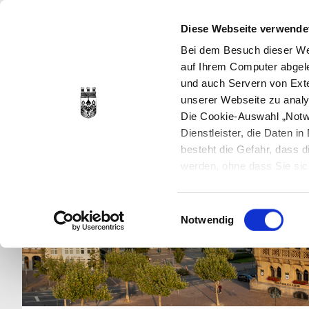
Diese Webseite verwende
Bei dem Besuch dieser Web
auf Ihrem Computer abgele
und auch Servern von Exte
unserer Webseite zu analy
Die Cookie-Auswahl „Notwe
Dienstleister, die Daten 
besteht die Gefahr, dass
werden, ohne dass Sie sic
Cookies genau gesetzt wer
Sie dies verhindern können
Einwilligungsauswahl
Datenschutzerklärung
en
Notwendig
jederzeit mit Wirkung für 