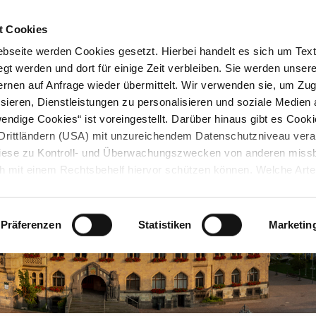
STARTSEITE
KONTAKT
STADTPLAN
PRESSE
KARRIERE
ÜBERSICH
t Cookies
seite werden Cookies gesetzt. Hierbei handelt es sich um Textd
gt werden und dort für einige Zeit verbleiben. Sie werden unse
rnen auf Anfrage wieder übermittelt. Wir verwenden sie, um Zugr
sieren, Dienstleistungen zu personalisieren und soziale Medien 
ndige Cookies“ ist voreingestellt. Darüber hinaus gibt es Cook
in Drittländern (USA) mit unzureichendem Datenschutzniveau vera
 diese zu Kontroll- und Überwachungszwecken von anderen miss
h mit einem Rechtsbehelf hiervor schützen können. Welche Art
den, wie lang sie gespeichert werden, von wem sie gesetzt wu
, können Sie unter „Details anzeigen“ erfahren oder der
tnehmen. Die von Ihnen getroffene Auswahl der gewünschten C
Präferenzen
Statistiken
Marketin
die Zukunft angepasst oder
widerrufen
werden.