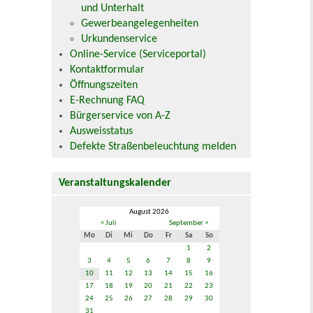
und Unterhalt
Gewerbeangelegenheiten
Urkundenservice
Online-Service (Serviceportal)
Kontaktformular
Öffnungszeiten
E-Rechnung FAQ
Bürgerservice von A-Z
Ausweisstatus
Defekte Straßenbeleuchtung melden
Veranstaltungskalender
August 2026
< Juli
September >
Mo
Di
Mi
Do
Fr
Sa
So
1
2
3
4
5
6
7
8
9
10
11
12
13
14
15
16
17
18
19
20
21
22
23
24
25
26
27
28
29
30
31