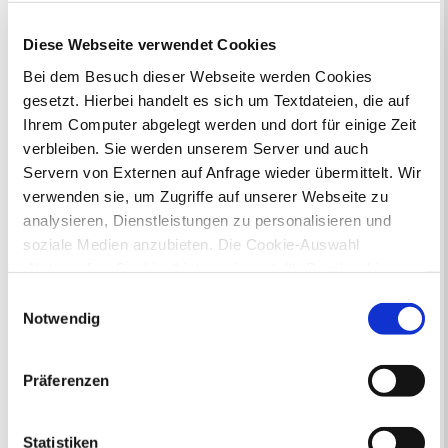
Flächennutzungsplan-Änderungen finden
Sie hier.
Diese Webseite verwendet Cookies
Bei dem Besuch dieser Webseite werden Cookies
Lebenslagen
gesetzt. Hierbei handelt es sich um Textdateien, die auf
Neu in Recklinghausen
Heiraten
Ihrem Computer abgelegt werden und dort für einige Zeit
Geburt
Sterbefall
Umzug
Gewerbe
verbleiben. Sie werden unserem Server und auch
Behinderung
Arbeitslos
Servern von Externen auf Anfrage wieder übermittelt. Wir
Senioren und Pflege
verwenden sie, um Zugriffe auf unserer Webseite zu
Finanzielle und soziale Notlagen
analysieren, Dienstleistungen zu personalisieren und
soziale Medien anzubieten. Die Cookie-Auswahl
Rund ums Ordnungsamt - Fragen von
„Notwendige Cookies“ ist voreingestellt. Darüber hinaus
A bis Z
gibt es Cookies und Dienstleister, die Daten in
Einwilligungsauswahl
Drittländern (USA) mit unzureichendem
Notwendig
Datenschutzniveau verarbeiten. Es besteht die Gefahr,
dass diese zu Kontroll- und Überwachungszwecken von
Präferenzen
anderen missbraucht werden, ohne dass Sie sich mit
einem Rechtsbehelf hiervor schützen können. Welche
Von der Autowäsche bis zum
Arten von Cookies genau gesetzt werden, wie lang sie
Zigarettenstummel: Hier finden Sie
Statistiken