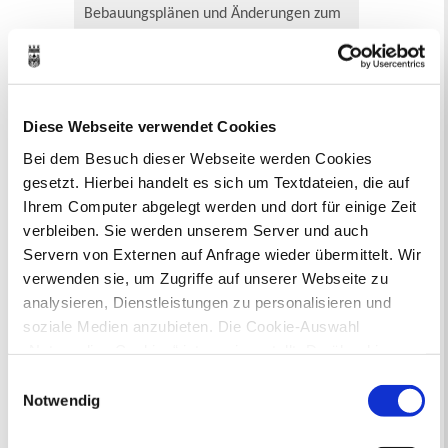
Bebauungsplänen und Änderungen zum
Flächennutzungsplan zu beteiligen.
Aktuelle Bürgerbeteiligungen zu
Bebauungsplänen finden Sie hier.
Diese Webseite verwendet Cookies
Aktuelle Bürgerbeteiligungen zu
Bei dem Besuch dieser Webseite werden Cookies
Flächennutzungsplan-Änderungen finden
gesetzt. Hierbei handelt es sich um Textdateien, die auf
Sie hier.
Ihrem Computer abgelegt werden und dort für einige Zeit
verbleiben. Sie werden unserem Server und auch
Lebenslagen
Servern von Externen auf Anfrage wieder übermittelt. Wir
Neu in Recklinghausen
Heiraten
verwenden sie, um Zugriffe auf unserer Webseite zu
Geburt
Sterbefall
Umzug
Gewerbe
analysieren, Dienstleistungen zu personalisieren und
Behinderung
Arbeitslos
soziale Medien anzubieten. Die Cookie-Auswahl
Senioren und Pflege
„Notwendige Cookies“ ist voreingestellt. Darüber hinaus
Finanzielle und soziale Notlagen
gibt es Cookies und Dienstleister, die Daten in
Einwilligungsauswahl
Drittländern (USA) mit unzureichendem
Notwendig
Rund ums Ordnungsamt - Fragen von
Datenschutzniveau verarbeiten. Es besteht die Gefahr,
A bis Z
dass diese zu Kontroll- und Überwachungszwecken von