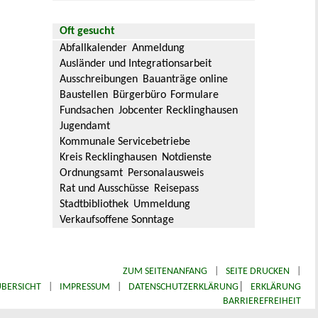
Oft gesucht
Abfallkalender
Anmeldung
Ausländer und Integrationsarbeit
Ausschreibungen
Bauanträge online
Baustellen
Bürgerbüro
Formulare
Fundsachen
Jobcenter Recklinghausen
Jugendamt
Kommunale Servicebetriebe
Kreis Recklinghausen
Notdienste
Ordnungsamt
Personalausweis
Rat und Ausschüsse
Reisepass
Stadtbibliothek
Ummeldung
Verkaufsoffene Sonntage
ZUM SEITENANFANG
|
SEITE DRUCKEN
|
|
BERSICHT
|
IMPRESSUM
|
DATENSCHUTZERKLÄRUNG
ERKLÄRUNG
BARRIEREFREIHEIT