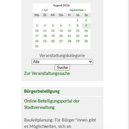
August 2026
< Juli
September >
Mo
Di
Mi
Do
Fr
Sa
So
1
2
3
4
5
6
7
8
9
10
11
12
13
14
15
16
17
18
19
20
21
22
23
24
25
26
27
28
29
30
31
Veranstaltungskategorie
Zur Veranstaltungssuche
Bürgerbeteiligung
Online-Beteiligungsportal der
Stadtverwaltung
Bauleitplanung: Für Bürger*innen gibt
es Möglichkeiten, sich an