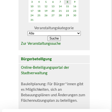
3
4
5
6
7
8
9
10
11
12
13
14
15
16
17
18
19
20
21
22
23
24
25
26
27
28
29
30
31
Veranstaltungskategorie
Zur Veranstaltungssuche
Bürgerbeteiligung
Online-Beteiligungsportal der
Stadtverwaltung
Bauleitplanung: Für Bürger*innen gibt
es Möglichkeiten, sich an
Bebauungsplänen und Änderungen zum
Flächennutzungsplan zu beteiligen.
Aktuelle Bürgerbeteiligungen zu