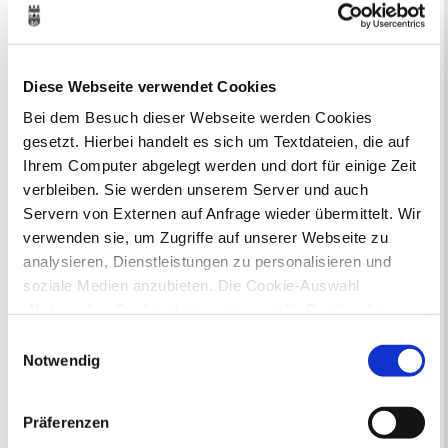
Bebauungsplänen finden Sie hier.
Aktuelle Bürgerbeteiligungen zu
Diese Webseite verwendet Cookies
Flächennutzungsplan-Änderungen finden
Sie hier.
Bei dem Besuch dieser Webseite werden Cookies
gesetzt. Hierbei handelt es sich um Textdateien, die auf
Lebenslagen
Ihrem Computer abgelegt werden und dort für einige Zeit
verbleiben. Sie werden unserem Server und auch
Neu in Recklinghausen
Heiraten
Servern von Externen auf Anfrage wieder übermittelt. Wir
Geburt
Sterbefall
Umzug
Gewerbe
verwenden sie, um Zugriffe auf unserer Webseite zu
Behinderung
Arbeitslos
Senioren und Pflege
analysieren, Dienstleistungen zu personalisieren und
Finanzielle und soziale Notlagen
soziale Medien anzubieten. Die Cookie-Auswahl
„Notwendige Cookies“ ist voreingestellt. Darüber hinaus
gibt es Cookies und Dienstleister, die Daten in
Rund ums Ordnungsamt - Fragen von
Einwilligungsauswahl
A bis Z
Drittländern (USA) mit unzureichendem
Notwendig
Datenschutzniveau verarbeiten. Es besteht die Gefahr,
dass diese zu Kontroll- und Überwachungszwecken von
Präferenzen
anderen missbraucht werden, ohne dass Sie sich mit