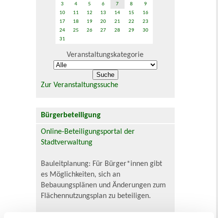
3
4
5
6
7
8
9
10
11
12
13
14
15
16
17
18
19
20
21
22
23
24
25
26
27
28
29
30
31
Veranstaltungskategorie
Zur Veranstaltungssuche
Bürgerbeteiligung
Online-Beteiligungsportal der
Stadtverwaltung
Bauleitplanung: Für Bürger*innen gibt
es Möglichkeiten, sich an
Bebauungsplänen und Änderungen zum
Flächennutzungsplan zu beteiligen.
Aktuelle Bürgerbeteiligungen zu