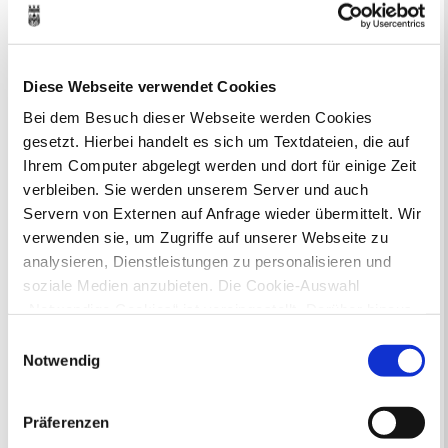
Bebauungsplänen finden Sie hier.
Aktuelle Bürgerbeteiligungen zu
Diese Webseite verwendet Cookies
Flächennutzungsplan-Änderungen finden
Sie hier.
Bei dem Besuch dieser Webseite werden Cookies
gesetzt. Hierbei handelt es sich um Textdateien, die auf
Lebenslagen
Ihrem Computer abgelegt werden und dort für einige Zeit
verbleiben. Sie werden unserem Server und auch
Neu in Recklinghausen
Heiraten
Servern von Externen auf Anfrage wieder übermittelt. Wir
Geburt
Sterbefall
Umzug
Gewerbe
verwenden sie, um Zugriffe auf unserer Webseite zu
Behinderung
Arbeitslos
Senioren und Pflege
analysieren, Dienstleistungen zu personalisieren und
Finanzielle und soziale Notlagen
soziale Medien anzubieten. Die Cookie-Auswahl
„Notwendige Cookies“ ist voreingestellt. Darüber hinaus
gibt es Cookies und Dienstleister, die Daten in
Rund ums Ordnungsamt - Fragen von
Einwilligungsauswahl
A bis Z
Drittländern (USA) mit unzureichendem
Notwendig
Datenschutzniveau verarbeiten. Es besteht die Gefahr,
dass diese zu Kontroll- und Überwachungszwecken von
Präferenzen
anderen missbraucht werden, ohne dass Sie sich mit