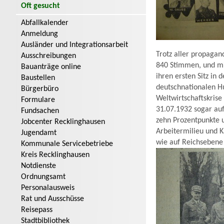
Oft gesucht
Abfallkalender
Anmeldung
Ausländer und Integrationsarbeit
Trotz aller propaga
Ausschreibungen
840 Stimmen, und mit
Bauanträge online
ihren ersten Sitz in
Baustellen
deutschnationalen H
Bürgerbüro
Weltwirtschaftskrise
Formulare
31.07.1932 sogar auf
Fundsachen
zehn Prozentpunkte u
Jobcenter Recklinghausen
Arbeitermilieu und K
Jugendamt
wie auf Reichsebene
Kommunale Servicebetriebe
Kreis Recklinghausen
Notdienste
Ordnungsamt
Personalausweis
Rat und Ausschüsse
Reisepass
Stadtbibliothek