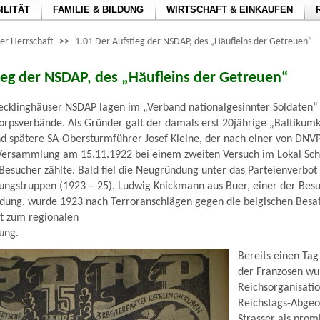
ILITÄT
FAMILIE & BILDUNG
WIRTSCHAFT & EINKAUFEN
der Herrschaft
>>
1.01 Der Aufstieg der NSDAP, des „Häufleins der Getreuen“
ieg der NSDAP, des „Häufleins der Getreuen“
ecklinghäuser NSDAP lagen im „Verband nationalgesinnter Soldaten“
korpsverbände. Als Gründer galt der damals erst 20jährige „Baltikum
d spätere SA-Obersturmführer Josef Kleine, der nach einer von DN
Versammlung am 15.11.1922 bei einem zweiten Versuch im Lokal Sc
esucher zählte. Bald fiel die Neugründung unter das Parteienverbot 
zungstruppen (1923 – 25). Ludwig Knickmann aus Buer, einer der Bes
dung, wurde 1923 nach Terroranschlägen gegen die belgischen Besa
t zum regionalen
ung.
Bereits einen Ta
der Franzosen w
Reichsorganisatio
Reichstags-Abgeo
Strasser als pro