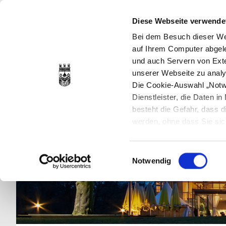
Diese Webseite verwende
Bei dem Besuch dieser Web
auf Ihrem Computer abgele
und auch Servern von Exte
unserer Webseite zu analy
Die Cookie-Auswahl „Notwe
Dienstleister, die Daten 
besteht die Gefahr, dass
werden, ohne dass Sie sic
Cookies genau gesetzt wer
Sie dies verhindern können
Einwilligungsauswahl
Datenschutzerklärung
en
Notwendig
jederzeit mit Wirkung für 