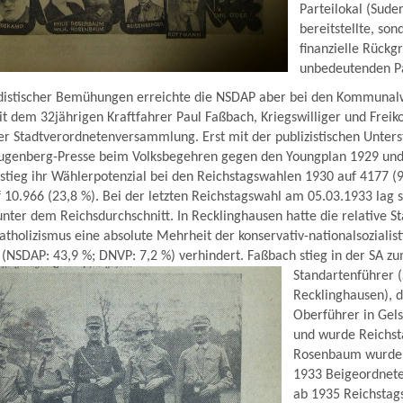
Parteilokal (Suder
bereitstellte, so
finanzielle Rückg
unbedeutenden Pa
ndistischer Bemühungen erreichte die NSDAP aber bei den Kommunal
 dem 32jährigen Kraftfahrer Paul Faßbach, Kriegswilliger und Freik
 der Stadtverordnetenversammlung. Erst mit der publizistischen Unter
ugenberg-Presse beim Volksbegehren gegen den Youngplan 1929 un
 stieg ihr Wählerpotenzial bei den Reichstagswahlen 1930 auf 4177 (
 10.966 (23,8 %). Bei der letzten Reichstagswahl am 05.03.1933 lag s
nter dem Reichsdurchschnitt. In Recklinghausen hatte die relative Sta
atholizismus eine absolute Mehrheit der konservativ-nationalsozialis
 (NSDAP: 43,9 %; DNVP: 7,2 %) verhindert.
Faßbach stieg in der SA z
Standartenführer 
Recklinghausen), 
Oberführer in Gel
und wurde Reichst
Rosenbaum wurde 
1933 Beigeordnete
ab 1935 Reichstag