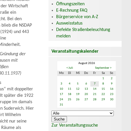
Öffnungszeiten
 der Wirtschaft
E-Rechnung FAQ
traße ein
Bürgerservice von A-Z
ht. Bei den
Ausweisstatus
 blieb die NSDAP
Defekte Straßenbeleuchtung
(1924) und 443
melden
ine
inderheit.
Veranstaltungskalender
 Gründung der
ausen mit
August 2026
rößen
< Juli
September >
30.11.1937)
Mo
Di
Mi
Do
Fr
Sa
So
1
2
s
3
4
5
6
7
8
9
us“ mit doppelter
10
11
12
13
14
15
16
17
18
19
20
21
22
23
lt später die 1922
24
25
26
27
28
29
30
gruppe im damals
31
en Suderwich. Hier
irt Wilhelm
icht nur seine
Zur Veranstaltungssuche
 Räume als