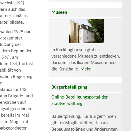
wichstr. 191)
ndern auch das
Museen
rat der zunächst
rtei bildete.
wahlen 1929 nur
orpskämpfer,
stützung der
In Recklinghausen gibt es
d dem Beginn der
verschiedene Museen zu entdecken,
9,5 %), am
darunter das Ikonen-Museum und
ie mit 34,1 % fast
die Kunsthalle.
Mehr
bilität von
tischen Regierung
um
Bürgerbeteiligung
(Standarte 143
dann Brigade- und
Online-Beteiligungsportal der
senkirchen auf
Stadtverwaltung
agsabgeordneter.
bereits im Mai
Bauleitplanung: Für Bürger*innen
r im Magistrat,
gibt es Möglichkeiten, sich an
sabgeordneter
Bebauungsplänen und Änderungen