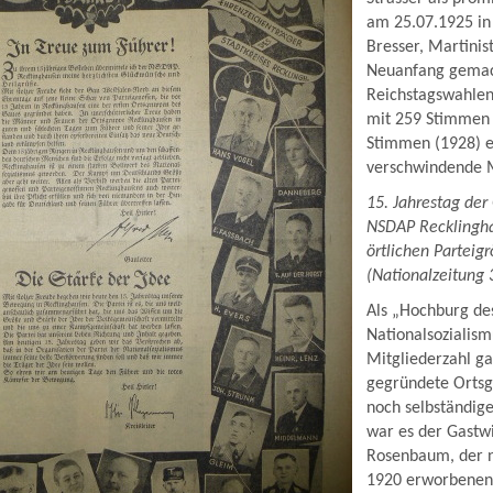
am 25.07.1925 in
Bresser, Martinis
Neuanfang gemac
Reichstagswahlen
mit 259 Stimmen 
Stimmen (1928) e
verschwindende M
15. Jahrestag der
NSDAP Recklingh
örtlichen Parteig
(Nationalzeitung 
Als „Hochburg de
Nationalsozialism
Mitgliederzahl ga
gegründete Orts
noch selbständig
war es der Gastw
Rosenbaum, der n
1920 erworbenen