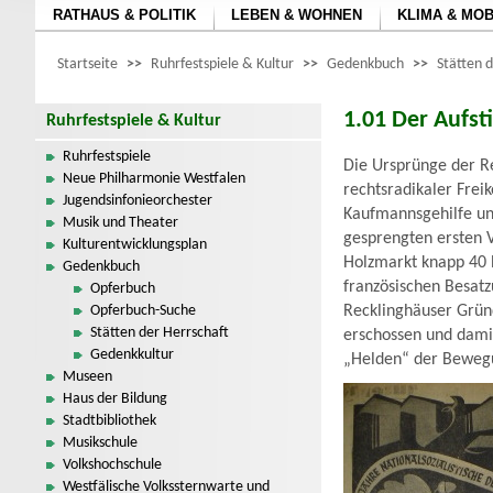
RATHAUS & POLITIK
LEBEN & WOHNEN
KLIMA & MOB
Startseite
>>
Ruhrfestspiele & Kultur
>>
Gedenkbuch
>>
Stätten 
1.01 Der Aufst
Ruhrfestspiele & Kultur
Ruhrfestspiele
Die Ursprünge der R
Neue Philharmonie Westfalen
rechtsradikaler Frei
Jugendsinfonieorchester
Kaufmannsgehilfe un
Musik und Theater
gesprengten ersten 
Kulturentwicklungsplan
Holzmarkt knapp 40 B
Gedenkbuch
französischen Besat
Opferbuch
Opferbuch-Suche
Recklinghäuser Grün
Stätten der Herrschaft
erschossen und dami
Gedenkkultur
„Helden“ der Beweg
Museen
Haus der Bildung
Stadtbibliothek
Musikschule
Volkshochschule
Westfälische Volkssternwarte und