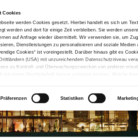
STARTSEITE
KONTAKT
STADTPLAN
PRESSE
KARRIERE
ÜBERSICH
t Cookies
seite werden Cookies gesetzt. Hierbei handelt es sich um Textd
gt werden und dort für einige Zeit verbleiben. Sie werden unse
rnen auf Anfrage wieder übermittelt. Wir verwenden sie, um Zugr
sieren, Dienstleistungen zu personalisieren und soziale Medien 
ndige Cookies“ ist voreingestellt. Darüber hinaus gibt es Cook
in Drittländern (USA) mit unzureichendem Datenschutzniveau vera
 diese zu Kontroll- und Überwachungszwecken von anderen miss
h mit einem Rechtsbehelf hiervor schützen können. Welche Art
den, wie lang sie gespeichert werden, von wem sie gesetzt wu
, können Sie unter „Details anzeigen“ erfahren oder der
tnehmen. Die von Ihnen getroffene Auswahl der gewünschten C
Präferenzen
Statistiken
Marketin
die Zukunft angepasst oder
widerrufen
werden.