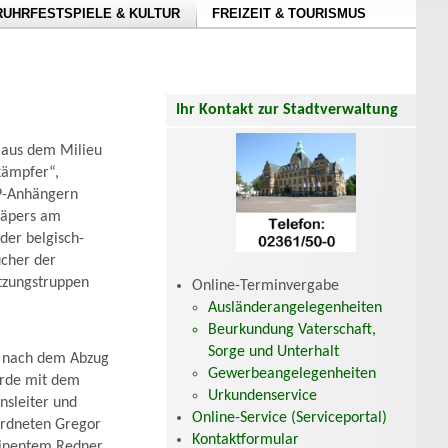
RUHRFESTSPIELE & KULTUR
FREIZEIT & TOURISMUS
Ihr Kontakt zur Stadtverwaltung
 aus dem Milieu
kämpfer“,
VP-Anhängern
häpers am
der belgisch-
ucher der
tzungstruppen
Online-Terminvergabe
Ausländerangelegenheiten
Beurkundung Vaterschaft,
Sorge und Unterhalt
g nach dem Abzug
Gewerbeangelegenheiten
urde mit dem
Urkundenservice
nsleiter und
Online-Service (Serviceportal)
rdneten Gregor
Kontaktformular
minentem Redner