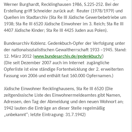
Werner Burghardt, Recklinghausen 1986, S.225-252. Bei der
Erstellung griff Schneider zurück auf: Reuter (1978/1979) und
Quellen im Stadtarchiv (Sta Re III Jüdische Gewerbebetriebe um
1938; Sta Re III 6520 Jüdische Einwohner im 3. Reich; Sta Re III
4407 Jüdische Kinder; Sta Re III 4425 Juden aus Polen).
Bundesarchiv Koblenz. Gedenkbuch-Opfer der Verfolgung unter
der nationalsozialistischen Gewaltherrschaft 1933 –1945. Stand:
12. März 2012 (
www.bundesarchiv.de/gedenkbuch/
)
(Die seit Dezember 2007 auch im Internet zugängliche
Opferliste ist eine ständige Fortentwicklung der 2. erweiterten
Fassung von 2006 und enthält fast 160.000 Opfernamen.)
Jüdische Einwohner Recklinghausens, Sta Re III 6520 (Die
zeitgenössische Liste des Einwohnermeldeamtes gibt Namen,
Adressen, den Tag der Abmeldung und den neuen Wohnort an;
1942 lauten die Einträge an dieser Stelle regelmäßig
„unbekannt“; letzte Eintragung: 31.7.1942)