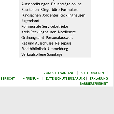
Ausschreibungen
Bauanträge online
Baustellen
Bürgerbüro
Formulare
Fundsachen
Jobcenter Recklinghausen
Jugendamt
Kommunale Servicebetriebe
Kreis Recklinghausen
Notdienste
Ordnungsamt
Personalausweis
Rat und Ausschüsse
Reisepass
Stadtbibliothek
Ummeldung
Verkaufsoffene Sonntage
ZUM SEITENANFANG
|
SEITE DRUCKEN
|
|
BERSICHT
|
IMPRESSUM
|
DATENSCHUTZERKLÄRUNG
ERKLÄRUNG
BARRIEREFREIHEIT