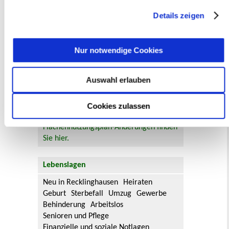
Stadtverwaltung
widerrufen
werden.
Details zeigen
Bauleitplanung: Für Bürger*innen gibt
es Möglichkeiten, sich an
Bebauungsplänen und Änderungen zum
Nur notwendige Cookies
Flächennutzungsplan zu beteiligen.
Auswahl erlauben
Aktuelle Bürgerbeteiligungen zu
Bebauungsplänen finden Sie hier.
Cookies zulassen
Aktuelle Bürgerbeteiligungen zu
Flächennutzungsplan-Änderungen finden
Sie hier.
Lebenslagen
Neu in Recklinghausen
Heiraten
Geburt
Sterbefall
Umzug
Gewerbe
Behinderung
Arbeitslos
Senioren und Pflege
Finanzielle und soziale Notlagen