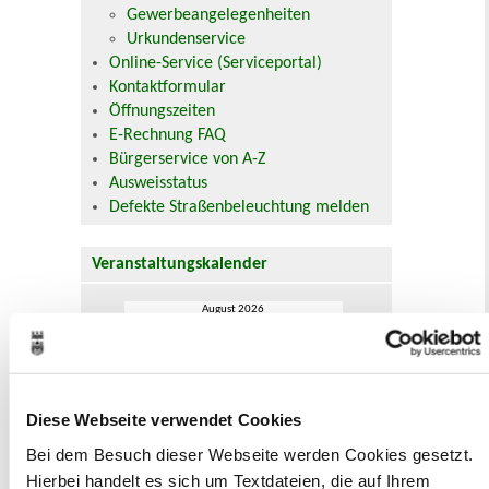
Gewerbeangelegenheiten
Urkundenservice
Online-Service (Serviceportal)
Kontaktformular
Öffnungszeiten
E-Rechnung FAQ
Bürgerservice von A-Z
Ausweisstatus
Defekte Straßenbeleuchtung melden
Veranstaltungskalender
August 2026
< Juli
September >
Mo
Di
Mi
Do
Fr
Sa
So
1
2
3
4
5
6
7
8
9
10
11
12
13
14
15
16
Diese Webseite verwendet Cookies
17
18
19
20
21
22
23
24
25
26
27
28
29
30
Bei dem Besuch dieser Webseite werden Cookies gesetzt.
31
Hierbei handelt es sich um Textdateien, die auf Ihrem