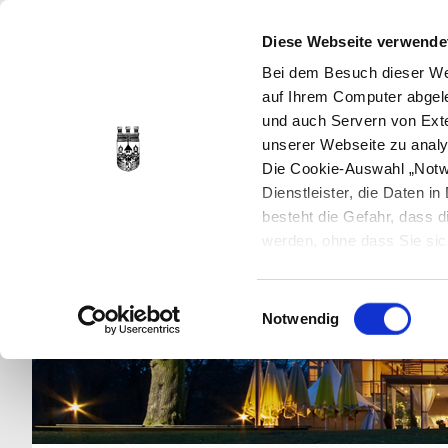
Diese Webseite verwende
Bei dem Besuch dieser Web
auf Ihrem Computer abgele
und auch Servern von Exte
unserer Webseite zu analy
Die Cookie-Auswahl „Notwe
Dienstleister, die Daten 
besteht die Gefahr, dass
werden, ohne dass Sie sic
Cookies genau gesetzt wer
Sie dies verhindern können
Einwilligungsauswahl
Datenschutzerklärung
en
Notwendig
jederzeit mit Wirkung für 