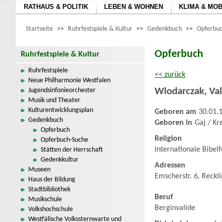
RATHAUS & POLITIK
LEBEN & WOHNEN
KLIMA & MOB
Startseite
>>
Ruhrfestspiele & Kultur
>>
Gedenkbuch
>>
Opferbuc
Opferbuch
Ruhrfestspiele & Kultur
Ruhrfestspiele
<< zurück
Neue Philharmonie Westfalen
Wlodarczak
,
Va
Jugendsinfonieorchester
Musik und Theater
Kulturentwicklungsplan
Geboren am
30.01.
Gedenkbuch
Geboren in
Gaj / Kr
Opferbuch
Religion
Opferbuch-Suche
Internationale Bibel
Stätten der Herrschaft
Gedenkkultur
Adressen
Museen
Emscherstr. 6, Reckl
Haus der Bildung
Stadtbibliothek
Beruf
Musikschule
Berginvalide
Volkshochschule
Westfälische Volkssternwarte und