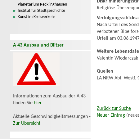
Diskriminierungssta
Planetarium Recklinghausen
Religiöse Überzeugu
Institut für Stadtgeschichte
Kunst im Kreisverkehr
Verfolgungsschicksa
Nach Urteil des Son
verbotener Bibelfors
Urteil am 03.06.194
A 43-Ausbau und Blitzer
Weitere Lebensdat
Valentin Wlodarczak
Quellen
LA NRW Abt. Westf. 
Informationen zum Ausbau der A 43
finden Sie
hier
.
Zurück zur Suche
Neuer Eintrag
(neues
Aktuelle Geschwindigkeitsmessungen -
Zur Übersicht