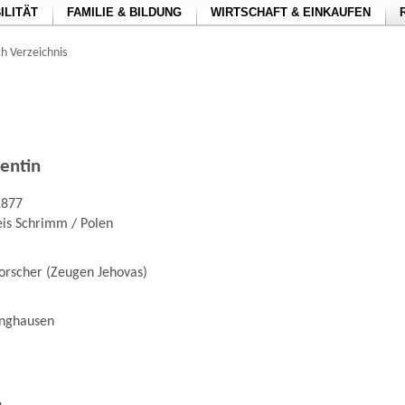
ILITÄT
FAMILIE & BILDUNG
WIRTSCHAFT & EINKAUFEN
h Verzeichnis
lentin
1877
eis Schrimm / Polen
forscher (Zeugen Jehovas)
inghausen