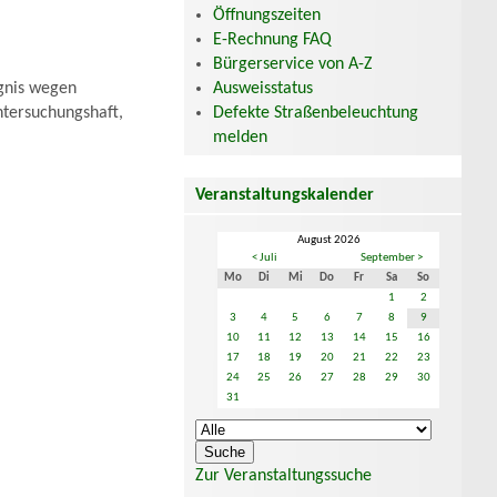
Öffnungszeiten
E-Rechnung FAQ
Bürgerservice von A-Z
Ausweisstatus
gnis wegen
Defekte Straßenbeleuchtung
ntersuchungshaft,
melden
Veranstaltungskalender
August 2026
< Juli
September >
Mo
Di
Mi
Do
Fr
Sa
So
1
2
3
4
5
6
7
8
9
10
11
12
13
14
15
16
17
18
19
20
21
22
23
24
25
26
27
28
29
30
31
Zur Veranstaltungssuche