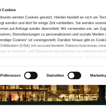
STARTSEITE
KONTAKT
STADTPLAN
PRESSE
KARRIERE
ÜBERSICH
t Cookies
seite werden Cookies gesetzt. Hierbei handelt es sich um Textd
gt werden und dort für einige Zeit verbleiben. Sie werden unse
rnen auf Anfrage wieder übermittelt. Wir verwenden sie, um Zugr
sieren, Dienstleistungen zu personalisieren und soziale Medien 
ndige Cookies“ ist voreingestellt. Darüber hinaus gibt es Cook
in Drittländern (USA) mit unzureichendem Datenschutzniveau vera
 diese zu Kontroll- und Überwachungszwecken von anderen miss
h mit einem Rechtsbehelf hiervor schützen können. Welche Art
den, wie lang sie gespeichert werden, von wem sie gesetzt wu
, können Sie unter „Details anzeigen“ erfahren oder der
tnehmen. Die von Ihnen getroffene Auswahl der gewünschten C
Präferenzen
Statistiken
Marketin
die Zukunft angepasst oder
widerrufen
werden.