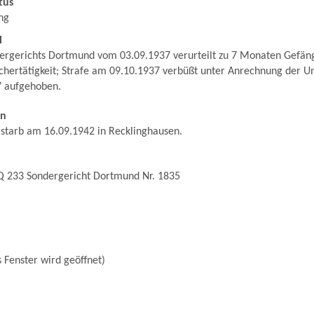
tus
ng
l
dergerichts Dortmund vom 03.09.1937 verurteilt zu 7 Monaten Gefän
chertätigkeit; Strafe am 09.10.1937 verbüßt unter Anrechnung der U
7 aufgehoben.
en
 starb am 16.09.1942 in Recklinghausen.
Q 233 Sondergericht Dortmund Nr. 1835
 Fenster wird geöffnet)