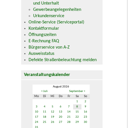
und Unterhalt
Gewerbeangelegenheiten
Urkundenservice
Online-Service (Serviceportal)
Kontaktformular
Öffnungszeiten
E-Rechnung FAQ
Bürgerservice von A-Z
Ausweisstatus
Defekte Straßenbeleuchtung melden
Veranstaltungskalender
August 2026
< Juli
September >
Mo
Di
Mi
Do
Fr
Sa
So
1
2
3
4
5
6
7
8
9
10
11
12
13
14
15
16
17
18
19
20
21
22
23
24
25
26
27
28
29
30
31