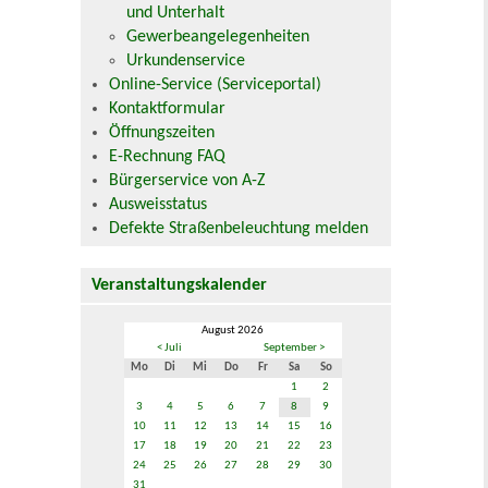
und Unterhalt
Gewerbeangelegenheiten
Urkundenservice
Online-Service (Serviceportal)
Kontaktformular
Öffnungszeiten
E-Rechnung FAQ
Bürgerservice von A-Z
Ausweisstatus
Defekte Straßenbeleuchtung melden
Veranstaltungskalender
August 2026
< Juli
September >
Mo
Di
Mi
Do
Fr
Sa
So
1
2
3
4
5
6
7
8
9
10
11
12
13
14
15
16
17
18
19
20
21
22
23
24
25
26
27
28
29
30
31