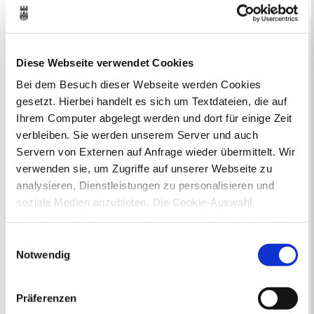
Online-Beteiligungsportal der
Stadtverwaltung
Bauleitplanung: Für Bürger*innen gibt
Diese Webseite verwendet Cookies
es Möglichkeiten, sich an
Bebauungsplänen und Änderungen zum
Bei dem Besuch dieser Webseite werden Cookies
Flächennutzungsplan zu beteiligen.
gesetzt. Hierbei handelt es sich um Textdateien, die auf
Ihrem Computer abgelegt werden und dort für einige Zeit
Aktuelle Bürgerbeteiligungen zu
verbleiben. Sie werden unserem Server und auch
Bebauungsplänen finden Sie hier.
Servern von Externen auf Anfrage wieder übermittelt. Wir
verwenden sie, um Zugriffe auf unserer Webseite zu
Aktuelle Bürgerbeteiligungen zu
analysieren, Dienstleistungen zu personalisieren und
Flächennutzungsplan-Änderungen finden
soziale Medien anzubieten. Die Cookie-Auswahl
Sie hier.
„Notwendige Cookies“ ist voreingestellt. Darüber hinaus
gibt es Cookies und Dienstleister, die Daten in
Einwilligungsauswahl
Lebenslagen
Drittländern (USA) mit unzureichendem
Notwendig
Neu in Recklinghausen
Heiraten
Datenschutzniveau verarbeiten. Es besteht die Gefahr,
Geburt
Sterbefall
Umzug
Gewerbe
dass diese zu Kontroll- und Überwachungszwecken von
Behinderung
Arbeitslos
Präferenzen
anderen missbraucht werden, ohne dass Sie sich mit
Senioren und Pflege