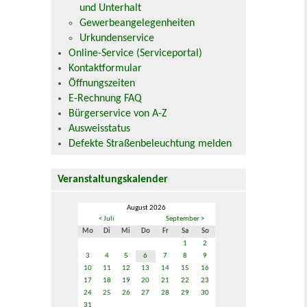
und Unterhalt
Gewerbeangelegenheiten
Urkundenservice
Online-Service (Serviceportal)
Kontaktformular
Öffnungszeiten
E-Rechnung FAQ
Bürgerservice von A-Z
Ausweisstatus
Defekte Straßenbeleuchtung melden
Veranstaltungskalender
August 2026
< Juli
September >
Mo
Di
Mi
Do
Fr
Sa
So
1
2
3
4
5
6
7
8
9
10
11
12
13
14
15
16
17
18
19
20
21
22
23
24
25
26
27
28
29
30
31