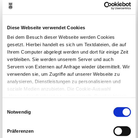
Online-Beteiligungsportal der
Stadtverwaltung
Bauleitplanung: Für Bürger*innen gibt
Diese Webseite verwendet Cookies
es Möglichkeiten, sich an
Bebauungsplänen und Änderungen zum
Bei dem Besuch dieser Webseite werden Cookies
Flächennutzungsplan zu beteiligen.
gesetzt. Hierbei handelt es sich um Textdateien, die auf
Ihrem Computer abgelegt werden und dort für einige Zeit
Aktuelle Bürgerbeteiligungen zu
verbleiben. Sie werden unserem Server und auch
Bebauungsplänen finden Sie hier.
Servern von Externen auf Anfrage wieder übermittelt. Wir
verwenden sie, um Zugriffe auf unserer Webseite zu
Aktuelle Bürgerbeteiligungen zu
analysieren, Dienstleistungen zu personalisieren und
Flächennutzungsplan-Änderungen finden
soziale Medien anzubieten. Die Cookie-Auswahl
Sie hier.
„Notwendige Cookies“ ist voreingestellt. Darüber hinaus
gibt es Cookies und Dienstleister, die Daten in
Einwilligungsauswahl
Lebenslagen
Drittländern (USA) mit unzureichendem
Notwendig
Neu in Recklinghausen
Heiraten
Datenschutzniveau verarbeiten. Es besteht die Gefahr,
Geburt
Sterbefall
Umzug
Gewerbe
dass diese zu Kontroll- und Überwachungszwecken von
Behinderung
Arbeitslos
Präferenzen
anderen missbraucht werden, ohne dass Sie sich mit
Senioren und Pflege