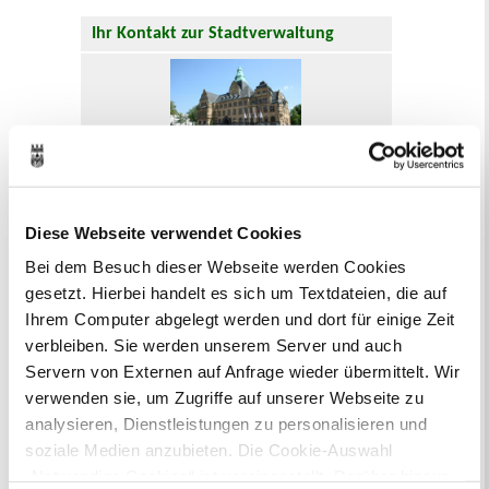
Ihr Kontakt zur Stadtverwaltung
Online-Terminvergabe
Diese Webseite verwendet Cookies
Ausländerangelegenheiten
Beurkundung Vaterschaft, Sorge
Bei dem Besuch dieser Webseite werden Cookies
und Unterhalt
gesetzt. Hierbei handelt es sich um Textdateien, die auf
Gewerbeangelegenheiten
Ihrem Computer abgelegt werden und dort für einige Zeit
Urkundenservice
verbleiben. Sie werden unserem Server und auch
Online-Service (Serviceportal)
Servern von Externen auf Anfrage wieder übermittelt. Wir
Kontaktformular
verwenden sie, um Zugriffe auf unserer Webseite zu
Öffnungszeiten
analysieren, Dienstleistungen zu personalisieren und
E-Rechnung FAQ
soziale Medien anzubieten. Die Cookie-Auswahl
Bürgerservice von A-Z
„Notwendige Cookies“ ist voreingestellt. Darüber hinaus
Ausweisstatus