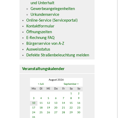
und Unterhalt
Gewerbeangelegenheiten
Urkundenservice
Online-Service (Serviceportal)
Kontaktformular
Öffnungszeiten
E-Rechnung FAQ
Bürgerservice von A-Z
Ausweisstatus
Defekte Straßenbeleuchtung melden
Veranstaltungskalender
August 2026
< Juli
September >
Mo
Di
Mi
Do
Fr
Sa
So
1
2
3
4
5
6
7
8
9
10
11
12
13
14
15
16
17
18
19
20
21
22
23
24
25
26
27
28
29
30
31