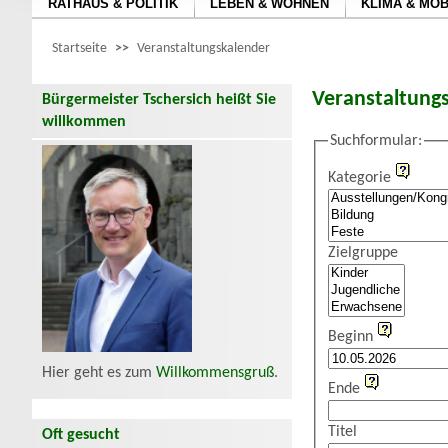
RATHAUS & POLITIK
LEBEN & WOHNEN
KLIMA & MOB
Startseite
>>
Veranstaltungskalender
Veranstaltung
Bürgermeister Tschersich heißt Sie
willkommen
Suchformular:
Kategorie
Zielgruppe
Beginn
Hier geht es zum
Willkommensgruß
.
Ende
Titel
Oft gesucht