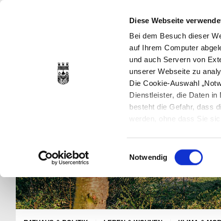
Diese Webseite verwende
Bei dem Besuch dieser Web
auf Ihrem Computer abgele
und auch Servern von Exte
unserer Webseite zu analy
Die Cookie-Auswahl „Notwe
Dienstleister, die Daten 
besteht die Gefahr, dass
werden, ohne dass Sie sic
Cookies genau gesetzt wer
Sie dies verhindern können
Einwilligungsauswahl
Datenschutzerklärung
en
Notwendig
jederzeit mit Wirkung für 