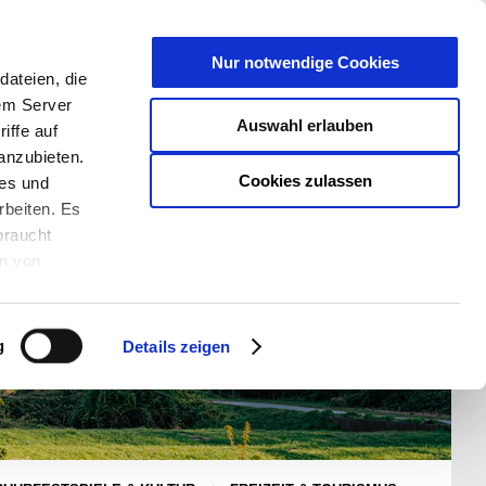
T
Nur notwendige Cookies
ateien, die
S/W - ANSICHT:
SCHRIFTGRÖßE:
rem Server
Auswahl erlauben
iffe auf
anzubieten.
Cookies zulassen
ies und
rbeiten. Es
braucht
en von
rden und wie
ookies kann
g
Details zeigen