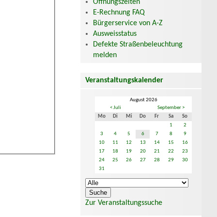
Öffnungszeiten
E-Rechnung FAQ
Bürgerservice von A-Z
Ausweisstatus
Defekte Straßenbeleuchtung
melden
Veranstaltungskalender
August 2026
< Juli
September >
Mo
Di
Mi
Do
Fr
Sa
So
1
2
3
4
5
6
7
8
9
10
11
12
13
14
15
16
17
18
19
20
21
22
23
24
25
26
27
28
29
30
31
Zur Veranstaltungssuche