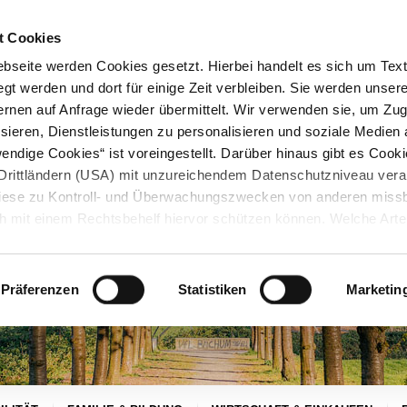
STARTSEITE
KONTAKT
STADTPLAN
PRESSE
KARRIERE
ÜBERSICH
t Cookies
seite werden Cookies gesetzt. Hierbei handelt es sich um Textd
gt werden und dort für einige Zeit verbleiben. Sie werden unse
rnen auf Anfrage wieder übermittelt. Wir verwenden sie, um Zugr
sieren, Dienstleistungen zu personalisieren und soziale Medien 
ndige Cookies“ ist voreingestellt. Darüber hinaus gibt es Cook
in Drittländern (USA) mit unzureichendem Datenschutzniveau vera
 diese zu Kontroll- und Überwachungszwecken von anderen miss
h mit einem Rechtsbehelf hiervor schützen können. Welche Art
den, wie lang sie gespeichert werden, von wem sie gesetzt wu
, können Sie unter „Details anzeigen“ erfahren oder der
tnehmen. Die von Ihnen getroffene Auswahl der gewünschten C
Präferenzen
Statistiken
Marketin
die Zukunft angepasst oder
widerrufen
werden.