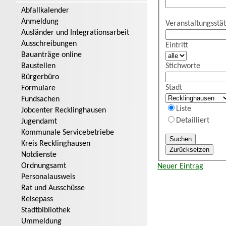
Abfallkalender
Anmeldung
Veranstaltungsstät
Ausländer und Integrationsarbeit
Ausschreibungen
Eintritt
Bauanträge online
Stichworte
Baustellen
Bürgerbüro
Stadt
Formulare
Fundsachen
Liste
Jobcenter Recklinghausen
Detailliert
Jugendamt
Kommunale Servicebetriebe
Kreis Recklinghausen
Notdienste
Ordnungsamt
Neuer Eintrag
Personalausweis
Rat und Ausschüsse
Reisepass
Stadtbibliothek
Ummeldung