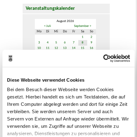
Veranstaltungskalender
August 2026
< Juli
September >
Mo
Di
Mi
Do
Fr
Sa
So
1
2
3
4
5
6
7
8
9
10
11
12
13
14
15
16
17
18
19
20
21
22
23
24
25
26
27
28
29
30
31
Veranstaltungskategorie
Diese Webseite verwendet Cookies
Bei dem Besuch dieser Webseite werden Cookies
Zur Veranstaltungssuche
gesetzt. Hierbei handelt es sich um Textdateien, die auf
Ihrem Computer abgelegt werden und dort für einige Zeit
verbleiben. Sie werden unserem Server und auch
Bürgerbeteiligung
Servern von Externen auf Anfrage wieder übermittelt. Wir
Online-Beteiligungsportal der
verwenden sie, um Zugriffe auf unserer Webseite zu
Stadtverwaltung
analysieren, Dienstleistungen zu personalisieren und