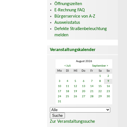
Öffnungszeiten
E-Rechnung FAQ
Bürgerservice von A-Z
Ausweisstatus
Defekte Straßenbeleuchtung
melden
Veranstaltungskalender
August 2026
< Juli
September >
Mo
Di
Mi
Do
Fr
Sa
So
1
2
3
4
5
6
7
8
9
10
11
12
13
14
15
16
17
18
19
20
21
22
23
24
25
26
27
28
29
30
31
Zur Veranstaltungssuche