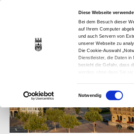
Diese Webseite verwende
Bei dem Besuch dieser Web
auf Ihrem Computer abgele
und auch Servern von Exte
unserer Webseite zu analy
Die Cookie-Auswahl „Notwe
Dienstleister, die Daten 
besteht die Gefahr, dass
werden, ohne dass Sie sic
Cookies genau gesetzt wer
Sie dies verhindern können
Einwilligungsauswahl
Datenschutzerklärung
en
Notwendig
jederzeit mit Wirkung für 