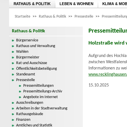
RATHAUS & POLITIK
LEBEN & WOHNEN
KLIMA & MOB
Startseite
>>
Rathaus & Politik
>>
Pressestelle
>>
Pressemitteilu
Pressemitteil
Rathaus & Politik
Bürgerservice
Holzstraße wird 
Rathaus und Verwaltung
Wahlen
Aufgrund des Hochla
Bürgermeister
zwischen Westfalenst
Rat und Ausschüsse
Informationen zu wei
Öffentlichkeitsbeteiligung
Standesamt
www.recklinghausen.
Pressestelle
15.10.2025
Pressemitteilungen
Pressemitteilungs-Archiv
Angebote im Internet
Ausschreibungen
Arbeiten in der Stadtverwaltung
Rathausgebäude
Finanzen
Amtliches und Statistik