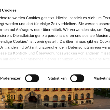
STARTSEITE
KONTAKT
STADTPLAN
PRESSE
KARRIERE
ÜBERSICH
t Cookies
seite werden Cookies gesetzt. Hierbei handelt es sich um Textd
gt werden und dort für einige Zeit verbleiben. Sie werden unse
rnen auf Anfrage wieder übermittelt. Wir verwenden sie, um Zugr
sieren, Dienstleistungen zu personalisieren und soziale Medien 
ndige Cookies“ ist voreingestellt. Darüber hinaus gibt es Cook
in Drittländern (USA) mit unzureichendem Datenschutzniveau vera
 diese zu Kontroll- und Überwachungszwecken von anderen miss
h mit einem Rechtsbehelf hiervor schützen können. Welche Art
den, wie lang sie gespeichert werden, von wem sie gesetzt wu
, können Sie unter „Details anzeigen“ erfahren oder der
tnehmen. Die von Ihnen getroffene Auswahl der gewünschten C
Präferenzen
Statistiken
Marketin
die Zukunft angepasst oder
widerrufen
werden.