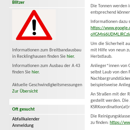
Blitzer
Die Tonnen werden i
entsprechend können
Informationen dazu s
https://www.google
oYGMni6UDMLJRCzI&
Um die Sicherheit au
mit Hilfe von neun 
Informationen zum Breitbandausbau
Herbstlaub.
in Recklinghausen finden Sie
hier
.
Anlieger*innen von G
Informationen zum Ausbau der A 43
selbst Laub von den
finden Sie
hier
.
Nachbargrundstücken
beispielsweise Anlie
Aktuelle Geschwindigkeitsmessungen
Zur Übersicht
An Straßen mit der 
gestellt werden. Die
KSRKoordination(at)
Oft gesucht
Die Reinigungsklasse
Abfallkalender
zu finden:
https://ww
Anmeldung