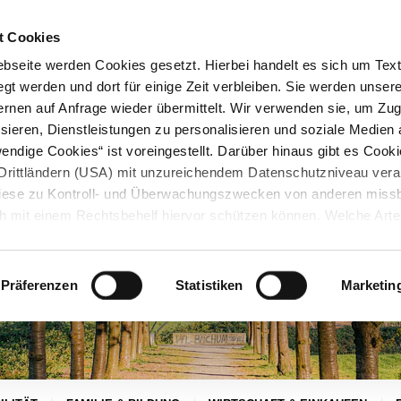
STARTSEITE
KONTAKT
STADTPLAN
PRESSE
KARRIERE
ÜBERSICH
t Cookies
seite werden Cookies gesetzt. Hierbei handelt es sich um Textd
gt werden und dort für einige Zeit verbleiben. Sie werden unse
rnen auf Anfrage wieder übermittelt. Wir verwenden sie, um Zugr
sieren, Dienstleistungen zu personalisieren und soziale Medien 
ndige Cookies“ ist voreingestellt. Darüber hinaus gibt es Cook
in Drittländern (USA) mit unzureichendem Datenschutzniveau vera
 diese zu Kontroll- und Überwachungszwecken von anderen miss
h mit einem Rechtsbehelf hiervor schützen können. Welche Art
den, wie lang sie gespeichert werden, von wem sie gesetzt wu
, können Sie unter „Details anzeigen“ erfahren oder der
tnehmen. Die von Ihnen getroffene Auswahl der gewünschten C
Präferenzen
Statistiken
Marketin
die Zukunft angepasst oder
widerrufen
werden.