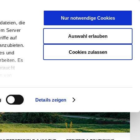
T
Nur notwendige Cookies
ateien, die
S/W - ANSICHT:
SCHRIFTGRÖßE:
rem Server
Auswahl erlauben
iffe auf
anzubieten.
Cookies zulassen
ies und
rbeiten. Es
braucht
en von
rden und wie
ookies kann
g
Details zeigen