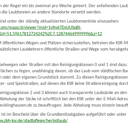
n der Regel ein bis zweimal pro Woche geleert. Der anfallenden La
 die Laubtonnen an andere Standorte versetzt werden.
ind unter der ständig aktualisierten Laubtonnenliste einzusehen:
.com/maps/d/viewer?mid=1vtiv67DsUUSpBI-
ll=51.59617812724242%2C7.128744649999996&z=12
f öffentlichen Wegen und Plätzen sicherzustellen, befreien die KSR-M
zusätzlichen Laubkehrern öffentliche Straßen und Wege vom herabgef
ehwegen oder Straßen mit den Reinigungsklassen 0 und 1 sind dazu v
 Flächen zu fegen, unabhängig davon, ob das Laub vom städtischen B
 oder dem eigenen Grundstück stammt. Zu diesen Reinigungsklasse
ger- und Spielstraßen, auf denen die KSR keine Straßenreinigung durc
Reinigungsklasse 2 und 3 können auch transparente Laubsäcke an de
 Abholung der Säcke ist schriftlich bei den KSR unter der E-Mail-Adre
recklinghausen.de zu beauftragen. Jede Abholung muss einzeln beauf
 ist im Bescheid über die Grundbesitzabgaben aufgeführt oder unter
w.zbh-ksr.de/stadtpflege/herbstlaub/