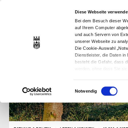
Diese Webseite verwende
Bei dem Besuch dieser Web
auf Ihrem Computer abgele
und auch Servern von Exte
unserer Webseite zu analy
Die Cookie-Auswahl „Notwe
Dienstleister, die Daten 
besteht die Gefahr, dass
werden, ohne dass Sie sic
Cookies genau gesetzt wer
Sie dies verhindern können
Einwilligungsauswahl
Datenschutzerklärung
en
Notwendig
jederzeit mit Wirkung für 