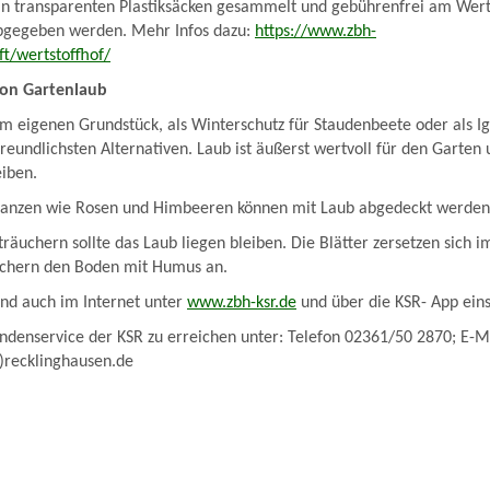
in transparenten Plastiksäcken gesammelt und gebührenfrei am Werts
bgegeben werden. Mehr Infos dazu:
https://www.zbh-
ft/wertstoffhof/
von Gartenlaub
 eigenen Grundstück, als Winterschutz für Staudenbeete oder als Ig
reundlichsten Alternativen. Laub ist äußerst wertvoll für den Garten 
eiben.
flanzen wie Rosen und Himbeeren können mit Laub abgedeckt werden
äuchern sollte das Laub liegen bleiben. Die Blätter zersetzen sich 
ichern den Boden mit Humus an.
ind auch im Internet unter
www.zbh-ksr.de
und über die KSR- App ein
undenservice der KSR zu erreichen unter: Telefon 02361/50 2870; E-M
)recklinghausen.de