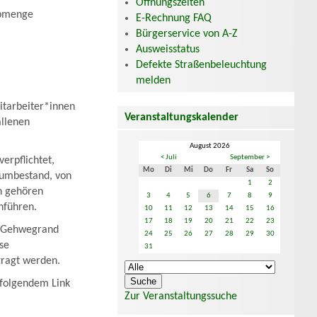
Öffnungszeiten
ubmenge
E-Rechnung FAQ
Bürgerservice von A-Z
Ausweisstatus
Defekte Straßenbeleuchtung
melden
itarbeiter*innen
Veranstaltungskalender
allenen
August 2026
< Juli
September >
erpflichtet,
Mo
Di
Mi
Do
Fr
Sa
So
aumbestand, von
1
2
n gehören
3
4
5
6
7
8
9
hführen.
10
11
12
13
14
15
16
17
18
19
20
21
22
23
n Gehwegrand
24
25
26
27
28
29
30
sse
31
tragt werden.
 folgendem Link
Zur Veranstaltungssuche