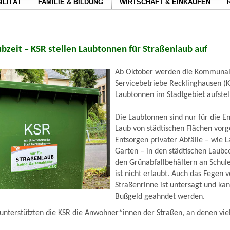
ILITÄT
FAMILIE & BILDUNG
WIRTSCHAFT & EINKAUFEN
ubzeit – KSR stellen Laubtonnen für Straßenlaub auf
Ab Oktober werden die Kommuna
Servicebetriebe Recklinghausen (
Laubtonnen im Stadtgebiet aufstel
Die Laubtonnen sind nur für die E
Laub von städtischen Flächen vor
Entsorgen privater Abfälle – wie 
Garten – in den städtischen Laubc
den Grünabfallbehältern an Schul
ist nicht erlaubt. Auch das Fegen v
Straßenrinne ist untersagt und ka
Bußgeld geahndet werden.
unterstützten die KSR die Anwohner*innen der Straßen, an denen vi