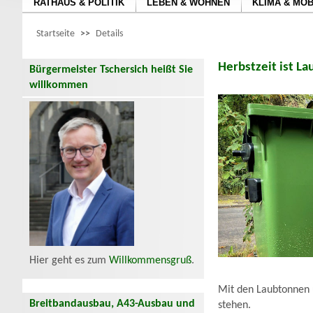
RATHAUS & POLITIK
LEBEN & WOHNEN
KLIMA & MOB
Startseite
>>
Details
Herbstzeit ist La
Bürgermeister Tschersich heißt Sie
willkommen
Hier geht es zum
Willkommensgruß
.
Mit den Laubtonnen 
Breitbandausbau, A43-Ausbau und
stehen.