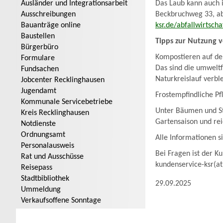
Das Laub kann auch 
Ausländer und Integrationsarbeit
Beckbruchweg 33, a
Ausschreibungen
ksr.de/abfallwirtscha
Bauanträge online
Baustellen
Tipps zur Nutzung 
Bürgerbüro
Kompostieren auf dem
Formulare
Das sind die umweltf
Fundsachen
Naturkreislauf verbl
Jobcenter Recklinghausen
Jugendamt
Frostempfindliche P
Kommunale Servicebetriebe
Unter Bäumen und Str
Kreis Recklinghausen
Gartensaison und re
Notdienste
Ordnungsamt
Alle Informationen s
Personalausweis
Bei Fragen ist der K
Rat und Ausschüsse
kundenservice-ksr(at
Reisepass
Stadtbibliothek
29.09.2025
Ummeldung
Verkaufsoffene Sonntage