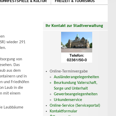
RUHRFESTSPIELE & KULTUR
FREIZEIT & TOURISMUS
Ihr Kontakt zur Stadtverwaltung
len
KSR) wieder 291
len.
ntsorgung von
gesehen. Das
Laub aus dem
Online-Terminvergabe
ontainern und in
Ausländerangelegenheiten
en und Friedhöfen
Beurkundung Vaterschaft,
on Laub in die
Sorge und Unterhalt
nn mit einem
Gewerbeangelegenheiten
Urkundenservice
Online-Service (Serviceportal)
ele Laubbäume
Kontaktformular