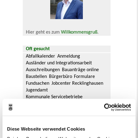
Hier geht es zum
Willkommensgruß
.
Oft gesucht
Abfallkalender
Anmeldung
Ausländer und Integrationsarbeit
Ausschreibungen
Bauanträge online
Baustellen
Bürgerbüro
Formulare
Fundsachen
Jobcenter Recklinghausen
Jugendamt
Kommunale Servicebetriebe
Kreis Recklinghausen
Notdienste
Ordnungsamt
Personalausweis
Rat und Ausschüsse
Reisepass
Stadtbibliothek
Ummeldung
Diese Webseite verwendet Cookies
Verkaufsoffene Sonntage