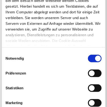
Bei dem Besuch dieser Webseite werden Cookies
gesetzt. Hierbei handelt es sich um Textdateien, die auf
Ihr Kontakt zur Stadtverwaltung
Ihrem Computer abgelegt werden und dort für einige Zeit
verbleiben. Sie werden unserem Server und auch
Servern von Externen auf Anfrage wieder übermittelt. Wir
verwenden sie, um Zugriffe auf unserer Webseite zu
analysieren, Dienstleistungen zu personalisieren und
soziale Medien anzubieten. Die Cookie-Auswahl
„Notwendige Cookies“ ist voreingestellt. Darüber hinaus
Online-Terminvergabe
gibt es Cookies und Dienstleister, die Daten in
Ausländerangelegenheiten
Einwilligungsauswahl
Drittländern (USA) mit unzureichendem
Beurkundung Vaterschaft, Sorge
Notwendig
und Unterhalt
Datenschutzniveau verarbeiten. Es besteht die Gefahr,
Gewerbeangelegenheiten
dass diese zu Kontroll- und Überwachungszwecken von
Präferenzen
Urkundenservice
anderen missbraucht werden, ohne dass Sie sich mit
Online-Service (Serviceportal)
einem Rechtsbehelf hiervor schützen können. Welche
Kontaktformular
Arten von Cookies genau gesetzt werden, wie lang sie
Statistiken
Öffnungszeiten
gespeichert werden, von wem sie gesetzt wurden und
E-Rechnung FAQ
wie Sie dies verhindern können, können Sie unter
Bürgerservice von A-Z
Marketing
„Details anzeigen“ erfahren oder der
Ausweisstatus