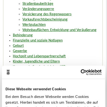
Straßenbaubeiträge
Veränderungssperre
Versickerung des Regenwassers
Vorkaufsrechtsbescheinigung
Wertgutachten
Wohnbauflächen: Entwicklung und Veräußerung
Behinderung
Finanzielle und soziale Notlagen
Geburt
Gewerbe
Hochzeit und Lebenspartnerschaft
Kinder, Jugendliche und Eltern
Kommunale Servicebetriebe - KSR
Ordnung und Sicherheit
Pflege
Rente
Schule
Diese Webseite verwendet Cookies
Senioren
Bei dem Besuch dieser Webseite werden Cookies
Sterbefall
gesetzt. Hierbei handelt es sich um Textdateien, die auf
Tourismus und Stadtmarketing