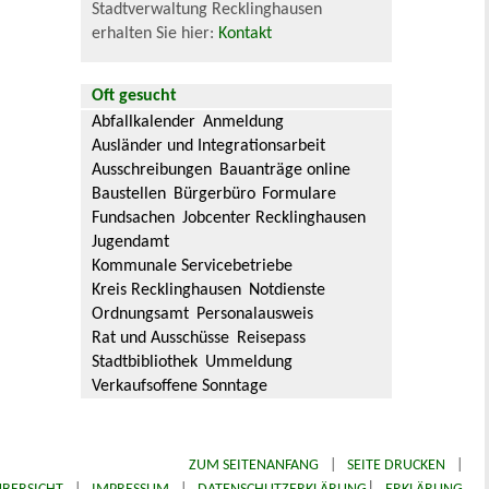
Stadtverwaltung Recklinghausen
erhalten Sie hier:
Kontakt
Oft gesucht
Abfallkalender
Anmeldung
Ausländer und Integrationsarbeit
Ausschreibungen
Bauanträge online
Baustellen
Bürgerbüro
Formulare
Fundsachen
Jobcenter Recklinghausen
Jugendamt
Kommunale Servicebetriebe
Kreis Recklinghausen
Notdienste
Ordnungsamt
Personalausweis
Rat und Ausschüsse
Reisepass
Stadtbibliothek
Ummeldung
Verkaufsoffene Sonntage
ZUM SEITENANFANG
|
SEITE DRUCKEN
|