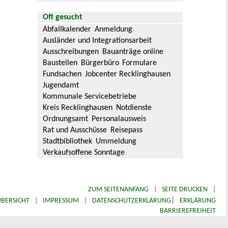
Oft gesucht
Abfallkalender
Anmeldung
Ausländer und Integrationsarbeit
Ausschreibungen
Bauanträge online
Baustellen
Bürgerbüro
Formulare
Fundsachen
Jobcenter Recklinghausen
Jugendamt
Kommunale Servicebetriebe
Kreis Recklinghausen
Notdienste
Ordnungsamt
Personalausweis
Rat und Ausschüsse
Reisepass
Stadtbibliothek
Ummeldung
Verkaufsoffene Sonntage
ZUM SEITENANFANG
|
SEITE DRUCKEN
|
|
BERSICHT
|
IMPRESSUM
|
DATENSCHUTZERKLÄRUNG
ERKLÄRUNG
BARRIEREFREIHEIT