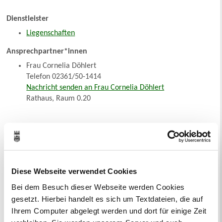
Dienstleister
Liegenschaften
Ansprechpartner*innen
Frau Cornelia Döhlert
Telefon 02361/50-1414
Nachricht senden an Frau Cornelia Döhlert
Rathaus, Raum 0.20
Sie suchen...
A
Ä
B
C
D
E
F
G
H
I
J
K
L
M
N
O
Ö
P
Q
R
S
T
U
Ü
V
W
X
Y
Z
Diese Webseite verwendet Cookies
Inhaltsverzeichnis
Suchbegriff
Bei dem Besuch dieser Webseite werden Cookies
gesetzt. Hierbei handelt es sich um Textdateien, die auf
Ihrem Computer abgelegt werden und dort für einige Zeit
Dienstleistungen