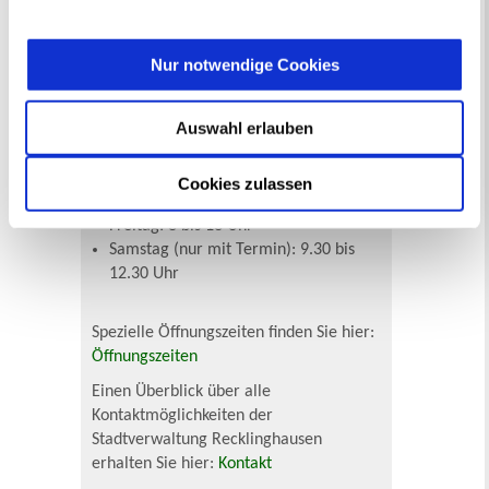
widerrufen
werden.
Das Bürgerbüro im Stadthaus A hat
geöffnet:
Nur notwendige Cookies
Montag und Mittwoch: 8 bis 13 Uhr
und 14 bis 16 Uhr
Auswahl erlauben
Dienstag: 8 bis 12 Uhr
Donnerstag: 8 bis 13 Uhr und 14 bis
18 Uhr (Wartemarkenausgabe bis
Cookies zulassen
17.30 Uhr)
Freitag: 8 bis 13 Uhr
Samstag (nur mit Termin): 9.30 bis
12.30 Uhr
Spezielle Öffnungszeiten finden Sie hier:
Öffnungszeiten
Einen Überblick über alle
Kontaktmöglichkeiten der
Stadtverwaltung Recklinghausen
erhalten Sie hier:
Kontakt