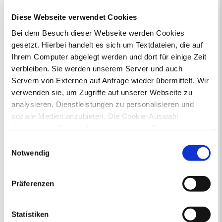
Dienstleister
Diese Webseite verwendet Cookies
Städtebauliche Planung
Bei dem Besuch dieser Webseite werden Cookies
gesetzt. Hierbei handelt es sich um Textdateien, die auf
Sie suchen...
Ihrem Computer abgelegt werden und dort für einige Zeit
A
Ä
B
C
D
E
F
G
H
I
J
K
L
M
N
O
Ö
P
verbleiben. Sie werden unserem Server und auch
Q
R
S
T
U
Ü
V
W
X
Y
Z
Servern von Externen auf Anfrage wieder übermittelt. Wir
Inhaltsverzeichnis
verwenden sie, um Zugriffe auf unserer Webseite zu
Suchbegriff
analysieren, Dienstleistungen zu personalisieren und
soziale Medien anzubieten. Die Cookie-Auswahl
„Notwendige Cookies“ ist voreingestellt. Darüber hinaus
Dienstleistungen
gibt es Cookies und Dienstleister, die Daten in
Einwilligungsauswahl
Drittländern (USA) mit unzureichendem
Die Stadtverwaltung Recklinghausen
Notwendig
erbringt in ihren Fachbereichen
Datenschutzniveau verarbeiten. Es besteht die Gefahr,
zahlreiche Dienstleistungen für
dass diese zu Kontroll- und Überwachungszwecken von
Präferenzen
Bürgerinnen und Bürger. In der
anderen missbraucht werden, ohne dass Sie sich mit
nebenstehenden Übersicht haben Sie
einem Rechtsbehelf hiervor schützen können. Welche
alle Dienstleistungen auf einen Blick.
Arten von Cookies genau gesetzt werden, wie lang sie
Statistiken
Gerne können Sie aber auch die Suche