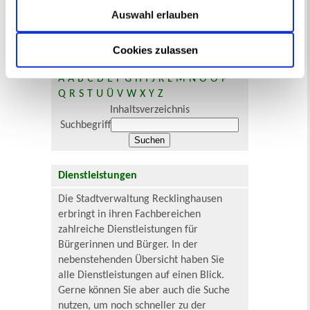
aus Kategorie Dienstleistungen
Auswahl erlauben
Cookies zulassen
Sie suchen...
A
Ä
B
C
D
E
F
G
H
I
J
K
L
M
N
O
Ö
P
Q
R
S
T
U
Ü
V
W
X
Y
Z
Inhaltsverzeichnis
Suchbegriff
Dienstleistungen
Die Stadtverwaltung Recklinghausen
erbringt in ihren Fachbereichen
zahlreiche Dienstleistungen für
Bürgerinnen und Bürger. In der
nebenstehenden Übersicht haben Sie
alle Dienstleistungen auf einen Blick.
Gerne können Sie aber auch die Suche
nutzen, um noch schneller zu der