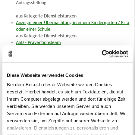
Antragsstellung.
aus Kategorie Dienstleistungen
Anzeige einer Übernachtung in einem Kindergarten / KiTa
oder einer Schule
aus Kategorie Dienstleistungen
ASD - Präventionsteam
aus Kategorie Behörde und Dienstleister
ASD - Sachgebiet HzE Nord
aus Kategorie Behörde und Dienstleister
ASD - Sachgebiet HzE Süd-Ost
Diese Webseite verwendet Cookies
aus Kategorie Behörde und Dienstleister
ASD - Sachgebiet HzE Süd-West
Bei dem Besuch dieser Webseite werden Cookies
aus Kategorie Behörde und Dienstleister
gesetzt. Hierbei handelt es sich um Textdateien, die auf
Asylangelegenheiten und Rückkehrmanagement
Ihrem Computer abgelegt werden und dort für einige Zeit
aus Kategorie Behörde und Dienstleister
verbleiben. Sie werden unserem Server und auch
Asylbewerberleistungen
Servern von Externen auf Anfrage wieder übermittelt. Wir
aus Kategorie Dienstleistungen
verwenden sie, um Zugriffe auf unserer Webseite zu
Aufbruchanzeige
analysieren, Dienstleistungen zu personalisieren und
aus Kategorie Dienstleistungen