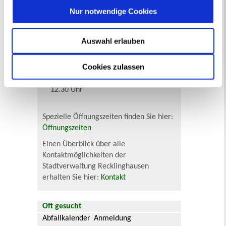
Montag und Mittwoch: 8 bis 13 Uhr
Nur notwendige Cookies
und 14 bis 16 Uhr
Dienstag: 8 bis 12 Uhr
Donnerstag: 8 bis 13 Uhr und 14 bis
Auswahl erlauben
18 Uhr (Wartemarkenausgabe bis
17.30 Uhr)
Cookies zulassen
Freitag: 8 bis 13 Uhr
Samstag (nur mit Termin): 9.30 bis
12.30 Uhr
Spezielle Öffnungszeiten finden Sie hier:
Öffnungszeiten
Einen Überblick über alle
Kontaktmöglichkeiten der
Stadtverwaltung Recklinghausen
erhalten Sie hier:
Kontakt
Oft gesucht
Abfallkalender
Anmeldung