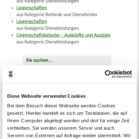
aus Kategorie Dienstleistungen
Liegenschaften
aus Kategorie Behörde und Dienstleister
Liegenschaften
aus Kategorie Dienstleistungen
Liegenschaftskataster - Auskünfte und Auszüge
aus Kategorie Dienstleistungen
Sie suchen...
A
Ä
B
C
D
E
F
G
H
I
J
K
L
M
N
O
Ö
P
Q
R
S
T
U
Ü
V
W
X
Y
Z
Inhaltsverzeichnis
Suchbegriff
Diese Webseite verwendet Cookies
Bei dem Besuch dieser Webseite werden Cookies
gesetzt. Hierbei handelt es sich um Textdateien, die auf
Dienstleistungen
Ihrem Computer abgelegt werden und dort für einige Zeit
Die Stadtverwaltung Recklinghausen
verbleiben. Sie werden unserem Server und auch
erbringt in ihren Fachbereichen
Servern von Externen auf Anfrage wieder übermittelt. Wir