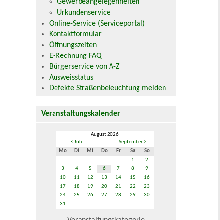
Gewerbeangelegenheiten
Urkundenservice
Online-Service (Serviceportal)
Kontaktformular
Öffnungszeiten
E-Rechnung FAQ
Bürgerservice von A-Z
Ausweisstatus
Defekte Straßenbeleuchtung melden
Veranstaltungskalender
August 2026
< Juli
September >
Mo
Di
Mi
Do
Fr
Sa
So
1
2
3
4
5
6
7
8
9
10
11
12
13
14
15
16
17
18
19
20
21
22
23
24
25
26
27
28
29
30
31
Veranstaltungskategorie