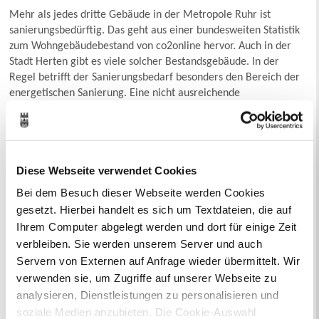
Mehr als jedes dritte Gebäude in der Metropole Ruhr ist
sanierungsbedürftig. Das geht aus einer bundesweiten Statistik
zum Wohngebäudebestand von co2online hervor. Auch in der
Stadt Herten gibt es viele solcher Bestandsgebäude. In der
Regel betrifft der Sanierungsbedarf besonders den Bereich der
energetischen Sanierung. Eine nicht ausreichende
Wärmedämmung, alte Fenster oder eine veraltete Heizung
senken die Energieeffizienz eines Gebäudes enorm, sodass ein
Großteil der erzeugten Energie unverbraucht verloren geht. Für
jede ungenutzte Kilowattstunde werden neben unnötigen
Diese Webseite verwendet Cookies
Treibhausgasen auch unnötige Kosten verursacht. Die aktuellen
Energiepreisentwicklungen erhöhen den Druck auf solch
Bei dem Besuch dieser Webseite werden Cookies
ineffiziente Systeme. Daher ist unser Ziel: Keine Energie
gesetzt. Hierbei handelt es sich um Textdateien, die auf
verlieren – jetzt sanieren!
Ihrem Computer abgelegt werden und dort für einige Zeit
verbleiben. Sie werden unserem Server und auch
Nach der erfolgreichen Etablierung der Ausbau-Initiative
Servern von Externen auf Anfrage wieder übermittelt. Wir
Solarmetropole Ruhr zum Thema Solarenergie weiten die
verwenden sie, um Zugriffe auf unserer Webseite zu
Städte Dorsten, Gladbeck, Haltern, Herten und Recklinghausen
analysieren, Dienstleistungen zu personalisieren und
ihr Angebot aus. Ab sofort werden die Bürger*innen durch das
soziale Medien anzubieten. Die Cookie-Auswahl
Energiesparhaus Ruhr auch in der ganzen Bandbreite der