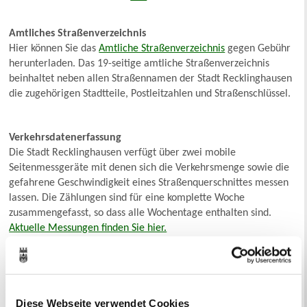
Amtliches Straßenverzeichnis
Hier können Sie das
Amtliche Straßenverzeichnis
gegen Gebühr
herunterladen. Das 19-seitige amtliche Straßenverzeichnis
beinhaltet neben allen Straßennamen der Stadt Recklinghausen
die zugehörigen Stadtteile, Postleitzahlen und Straßenschlüssel.
Verkehrsdatenerfassung
Die Stadt Recklinghausen verfügt über zwei mobile
Seitenmessgeräte mit denen sich die Verkehrsmenge sowie die
gefahrene Geschwindigkeit eines Straßenquerschnittes messen
lassen. Die Zählungen sind für eine komplette Woche
zusammengefasst, so dass alle Wochentage enthalten sind.
Aktuelle Messungen finden Sie hier.
Straßenbeleuchtung
Die Betreuung der städtischen Straßenbeleuchtung wurde an
die Recklinghausen Straßenbeleuchtungs GmbH (RBG), eine
Diese Webseite verwendet Cookies