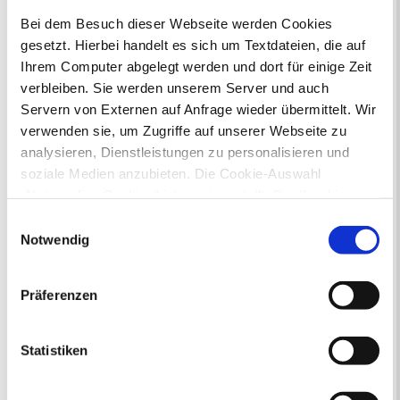
Tochtergesellschaft der Stadtwerke Recklinghausen übertragen.
Bei dem Besuch dieser Webseite werden Cookies
Störungen können unter der Störnummer 04944/301-523 oder
gesetzt. Hierbei handelt es sich um Textdateien, die auf
über eine interaktive Störungskarte gemeldet werden.
Mehr
Ihrem Computer abgelegt werden und dort für einige Zeit
verbleiben. Sie werden unserem Server und auch
Servern von Externen auf Anfrage wieder übermittelt. Wir
verwenden sie, um Zugriffe auf unserer Webseite zu
Ihr Kontakt zur Stadtverwaltung
analysieren, Dienstleistungen zu personalisieren und
soziale Medien anzubieten. Die Cookie-Auswahl
„Notwendige Cookies“ ist voreingestellt. Darüber hinaus
gibt es Cookies und Dienstleister, die Daten in
Einwilligungsauswahl
Drittländern (USA) mit unzureichendem
Notwendig
Datenschutzniveau verarbeiten. Es besteht die Gefahr,
dass diese zu Kontroll- und Überwachungszwecken von
Online-Terminvergabe
Präferenzen
anderen missbraucht werden, ohne dass Sie sich mit
Ausländerangelegenheiten
einem Rechtsbehelf hiervor schützen können. Welche
Beurkundung Vaterschaft, Sorge
Arten von Cookies genau gesetzt werden, wie lang sie
und Unterhalt
Statistiken
gespeichert werden, von wem sie gesetzt wurden und
Gewerbeangelegenheiten
Urkundenservice
wie Sie dies verhindern können, können Sie unter