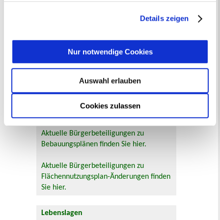
Zur Veranstaltungssuche
getroffene Auswahl der gewünschten Cookies kann
jederzeit mit Wirkung für die Zukunft angepasst oder
Details zeigen
widerrufen
werden.
Bürgerbeteiligung
Online-Beteiligungsportal der
Nur notwendige Cookies
Stadtverwaltung
Bauleitplanung: Für Bürger*innen gibt
Auswahl erlauben
es Möglichkeiten, sich an
Bebauungsplänen und Änderungen zum
Cookies zulassen
Flächennutzungsplan zu beteiligen.
Aktuelle Bürgerbeteiligungen zu
Bebauungsplänen finden Sie hier.
Aktuelle Bürgerbeteiligungen zu
Flächennutzungsplan-Änderungen finden
Sie hier.
Lebenslagen