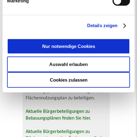
Marketing
„Details anzeigen“ erfahren oder der
Datenschutzerklärung
entnehmen. Die von Ihnen
Veranstaltungskategorie
getroffene Auswahl der gewünschten Cookies kann
jederzeit mit Wirkung für die Zukunft angepasst oder
Details zeigen
Zur Veranstaltungssuche
widerrufen
werden.
Nur notwendige Cookies
Bürgerbeteiligung
Online-Beteiligungsportal der
Auswahl erlauben
Stadtverwaltung
Bauleitplanung: Für Bürger*innen gibt
Cookies zulassen
es Möglichkeiten, sich an
Bebauungsplänen und Änderungen zum
Flächennutzungsplan zu beteiligen.
Aktuelle Bürgerbeteiligungen zu
Bebauungsplänen finden Sie hier.
Aktuelle Bürgerbeteiligungen zu