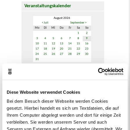
Veranstaltungskalender
August 2026
< Juli
September >
Mo
Di
Mi
Do
Fr
Sa
So
1
2
3
4
5
6
7
8
9
10
11
12
13
14
15
16
17
18
19
20
21
22
23
24
25
26
27
28
29
30
31
Veranstaltungskategorie
Zur Veranstaltungssuche
Diese Webseite verwendet Cookies
Bei dem Besuch dieser Webseite werden Cookies
Bürgerbeteiligung
gesetzt. Hierbei handelt es sich um Textdateien, die auf
Online-Beteiligungsportal der
Ihrem Computer abgelegt werden und dort für einige Zeit
Stadtverwaltung
verbleiben. Sie werden unserem Server und auch
Servern von Externen auf Anfrage wieder übermittelt. Wir