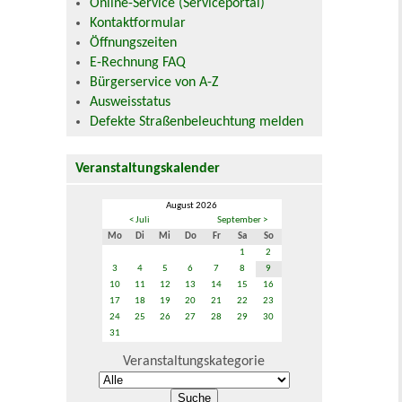
Online-Service (Serviceportal)
Kontaktformular
Öffnungszeiten
E-Rechnung FAQ
Bürgerservice von A-Z
Ausweisstatus
Defekte Straßenbeleuchtung melden
Veranstaltungskalender
August 2026
< Juli
September >
Mo
Di
Mi
Do
Fr
Sa
So
1
2
3
4
5
6
7
8
9
10
11
12
13
14
15
16
17
18
19
20
21
22
23
24
25
26
27
28
29
30
31
Veranstaltungskategorie