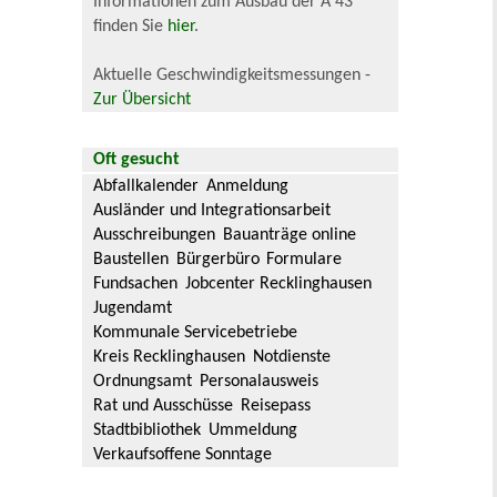
Informationen zum Ausbau der A 43
finden Sie
hier
.
Aktuelle Geschwindigkeitsmessungen -
Zur Übersicht
Oft gesucht
Abfallkalender
Anmeldung
Ausländer und Integrationsarbeit
Ausschreibungen
Bauanträge online
Baustellen
Bürgerbüro
Formulare
Fundsachen
Jobcenter Recklinghausen
Jugendamt
Kommunale Servicebetriebe
Kreis Recklinghausen
Notdienste
Ordnungsamt
Personalausweis
Rat und Ausschüsse
Reisepass
Stadtbibliothek
Ummeldung
Verkaufsoffene Sonntage