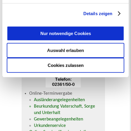
getroffene Auswahl der gewünschten Cookies kann
jederzeit mit Wirkung für die Zukunft angepasst oder
Details zeigen
widerrufen
werden.
Nur notwendige Cookies
Ihr Kontakt zur Stadtverwaltung
Auswahl erlauben
Cookies zulassen
Online-Terminvergabe
Ausländerangelegenheiten
Beurkundung Vaterschaft, Sorge
und Unterhalt
Gewerbeangelegenheiten
Urkundenservice