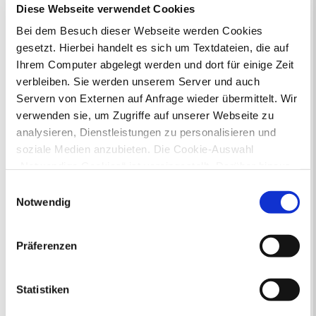
Diese Webseite verwendet Cookies
Zur Veranstaltungssuche
Bei dem Besuch dieser Webseite werden Cookies
gesetzt. Hierbei handelt es sich um Textdateien, die auf
Bürgerbeteiligung
Ihrem Computer abgelegt werden und dort für einige Zeit
verbleiben. Sie werden unserem Server und auch
Online-Beteiligungsportal der
Servern von Externen auf Anfrage wieder übermittelt. Wir
Stadtverwaltung
verwenden sie, um Zugriffe auf unserer Webseite zu
analysieren, Dienstleistungen zu personalisieren und
Bauleitplanung: Für Bürger*innen gibt
es Möglichkeiten, sich an
soziale Medien anzubieten. Die Cookie-Auswahl
Bebauungsplänen und Änderungen zum
„Notwendige Cookies“ ist voreingestellt. Darüber hinaus
Flächennutzungsplan zu beteiligen.
gibt es Cookies und Dienstleister, die Daten in
Einwilligungsauswahl
Drittländern (USA) mit unzureichendem
Notwendig
Aktuelle Bürgerbeteiligungen zu
Datenschutzniveau verarbeiten. Es besteht die Gefahr,
Bebauungsplänen finden Sie hier.
dass diese zu Kontroll- und Überwachungszwecken von
Präferenzen
anderen missbraucht werden, ohne dass Sie sich mit
Aktuelle Bürgerbeteiligungen zu
einem Rechtsbehelf hiervor schützen können. Welche
Flächennutzungsplan-Änderungen finden
Arten von Cookies genau gesetzt werden, wie lang sie
Sie hier.
Statistiken
gespeichert werden, von wem sie gesetzt wurden und