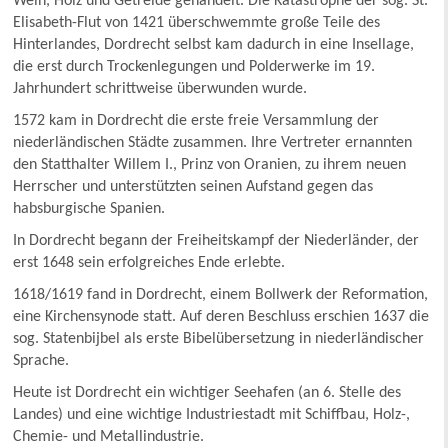
Wein, Holz und Getreide gehandelt. Die Katastrophe der sog. St.
Elisabeth-Flut von 1421 überschwemmte große Teile des
Hinterlandes, Dordrecht selbst kam dadurch in eine Insellage,
die erst durch Trockenlegungen und Polderwerke im 19.
Jahrhundert schrittweise überwunden wurde.
1572 kam in Dordrecht die erste freie Versammlung der
niederländischen Städte zusammen. Ihre Vertreter ernannten
den Statthalter Willem I., Prinz von Oranien, zu ihrem neuen
Herrscher und unterstützten seinen Aufstand gegen das
habsburgische Spanien.
In Dordrecht begann der Freiheitskampf der Niederländer, der
erst 1648 sein erfolgreiches Ende erlebte.
1618/1619 fand in Dordrecht, einem Bollwerk der Reformation,
eine Kirchensynode statt. Auf deren Beschluss erschien 1637 die
sog. Statenbijbel als erste Bibelübersetzung in niederländischer
Sprache.
Heute ist Dordrecht ein wichtiger Seehafen (an 6. Stelle des
Landes) und eine wichtige Industriestadt mit Schiffbau, Holz-,
Chemie- und Metallindustrie.