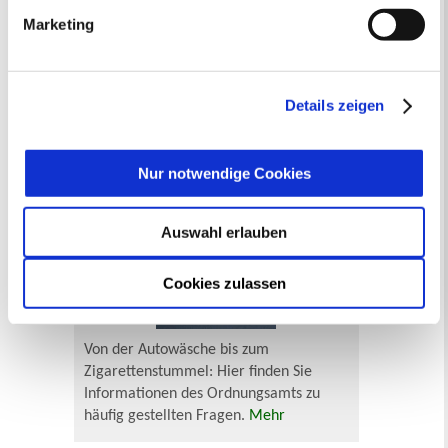
wie Sie dies verhindern können, können Sie unter
Lebenslagen
Marketing
„Details anzeigen“ erfahren oder der
Neu in Recklinghausen
Heiraten
Datenschutzerklärung
entnehmen. Die von Ihnen
Geburt
Sterbefall
Umzug
Gewerbe
getroffene Auswahl der gewünschten Cookies kann
Behinderung
Arbeitslos
jederzeit mit Wirkung für die Zukunft angepasst oder
Details zeigen
Senioren und Pflege
widerrufen
werden.
Finanzielle und soziale Notlagen
Nur notwendige Cookies
Rund ums Ordnungsamt - Fragen von
A bis Z
Auswahl erlauben
Cookies zulassen
Von der Autowäsche bis zum
Zigarettenstummel: Hier finden Sie
Informationen des Ordnungsamts zu
häufig gestellten Fragen.
Mehr