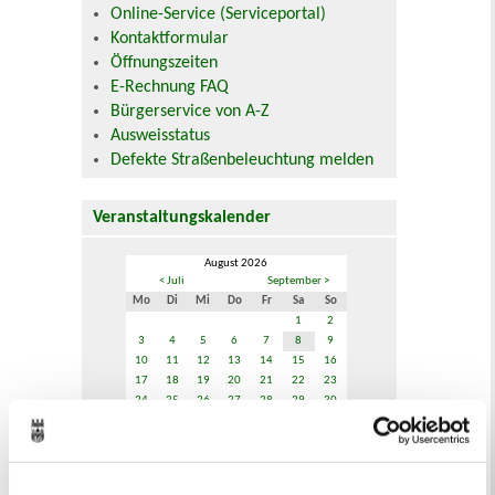
Online-Service (Serviceportal)
Kontaktformular
Öffnungszeiten
E-Rechnung FAQ
Bürgerservice von A-Z
Ausweisstatus
Defekte Straßenbeleuchtung melden
Veranstaltungskalender
August 2026
< Juli
September >
Mo
Di
Mi
Do
Fr
Sa
So
1
2
3
4
5
6
7
8
9
10
11
12
13
14
15
16
17
18
19
20
21
22
23
24
25
26
27
28
29
30
31
Veranstaltungskategorie