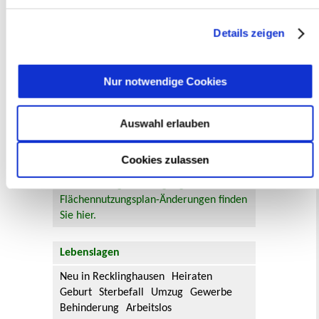
jederzeit mit Wirkung für die Zukunft angepasst oder
Online-Beteiligungsportal der
Stadtverwaltung
widerrufen
werden.
Details zeigen
Bauleitplanung: Für Bürger*innen gibt
es Möglichkeiten, sich an
Nur notwendige Cookies
Bebauungsplänen und Änderungen zum
Flächennutzungsplan zu beteiligen.
Auswahl erlauben
Aktuelle Bürgerbeteiligungen zu
Bebauungsplänen finden Sie hier.
Cookies zulassen
Aktuelle Bürgerbeteiligungen zu
Flächennutzungsplan-Änderungen finden
Sie hier.
Lebenslagen
Neu in Recklinghausen
Heiraten
Geburt
Sterbefall
Umzug
Gewerbe
Behinderung
Arbeitslos