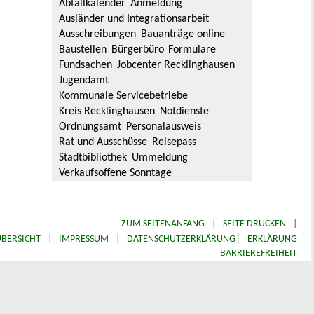
Abfallkalender
Anmeldung
Ausländer und Integrationsarbeit
Ausschreibungen
Bauanträge online
Baustellen
Bürgerbüro
Formulare
Fundsachen
Jobcenter Recklinghausen
Jugendamt
Kommunale Servicebetriebe
Kreis Recklinghausen
Notdienste
Ordnungsamt
Personalausweis
Rat und Ausschüsse
Reisepass
Stadtbibliothek
Ummeldung
Verkaufsoffene Sonntage
ZUM SEITENANFANG
|
SEITE DRUCKEN
|
|
BERSICHT
|
IMPRESSUM
|
DATENSCHUTZERKLÄRUNG
ERKLÄRUNG
BARRIEREFREIHEIT