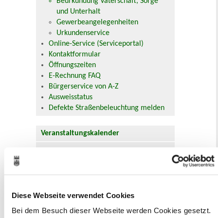
Beurkundung Vaterschaft, Sorge
und Unterhalt
Gewerbeangelegenheiten
Urkundenservice
Online-Service (Serviceportal)
Kontaktformular
Öffnungszeiten
E-Rechnung FAQ
Bürgerservice von A-Z
Ausweisstatus
Defekte Straßenbeleuchtung melden
Veranstaltungskalender
August 2026
< Juli
September >
Mo
Di
Mi
Do
Fr
Sa
So
1
2
3
4
5
6
7
8
9
Diese Webseite verwendet Cookies
10
11
12
13
14
15
16
17
18
19
20
21
22
23
Bei dem Besuch dieser Webseite werden Cookies gesetzt.
24
25
26
27
28
29
30