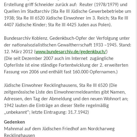
Erstellung griff Schneider zurück auf: Reuter (1978/1979) und
Quellen im Stadtarchiv (Sta Re III Jüdische Gewerbebetriebe um
1938; Sta Re III 6520 Jüdische Einwohner im 3. Reich; Sta Re III
4407 Jüdische Kinder; Sta Re III 4425 Juden aus Polen).
Bundesarchiv Koblenz. Gedenkbuch-Opfer der Verfolgung unter
der nationalsozialistischen Gewaltherrschaft 1933 –1945. Stand:
12. März 2012 (
www.bundesarchiv.de/gedenkbuch/
)
(Die seit Dezember 2007 auch im Internet zugängliche
Opferliste ist eine ständige Fortentwicklung der 2. erweiterten
Fassung von 2006 und enthält fast 160.000 Opfernamen.)
Jüdische Einwohner Recklinghausens, Sta Re III 6520 (Die
zeitgenössische Liste des Einwohnermeldeamtes gibt Namen,
Adressen, den Tag der Abmeldung und den neuen Wohnort an;
1942 lauten die Einträge an dieser Stelle regelmäßig
„unbekannt“; letzte Eintragung: 31.7.1942)
Gedenken
Mahnmal auf dem Jüdischen Friedhof am Nordcharweg
Recklinghausen