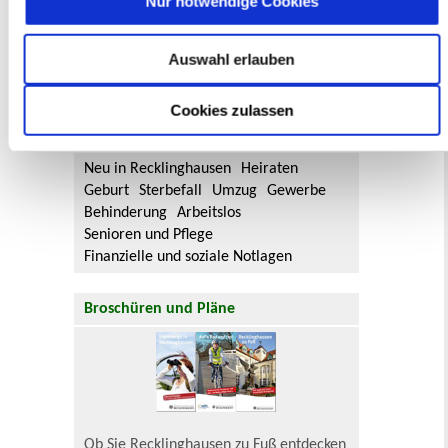
Nur notwendige Cookies
Aktuelle Bürgerbeteiligungen zu
Auswahl erlauben
Flächennutzungsplan-Änderungen finden
Sie hier.
Cookies zulassen
Lebenslagen
Neu in Recklinghausen
Heiraten
Geburt
Sterbefall
Umzug
Gewerbe
Behinderung
Arbeitslos
Senioren und Pflege
Finanzielle und soziale Notlagen
Broschüren und Pläne
Ob Sie Recklinghausen zu Fuß entdecken