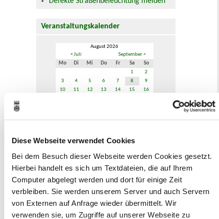
Defekte Straßenbeleuchtung melden
Veranstaltungskalender
August 2026
< Juli
September >
Mo
Di
Mi
Do
Fr
Sa
So
1
2
3
4
5
6
7
8
9
10
11
12
13
14
15
16
17
18
19
20
21
22
23
24
25
26
27
28
29
30
31
Veranstaltungskategorie
Diese Webseite verwendet Cookies
Bei dem Besuch dieser Webseite werden Cookies gesetzt.
Zur Veranstaltungssuche
Hierbei handelt es sich um Textdateien, die auf Ihrem
Computer abgelegt werden und dort für einige Zeit
verbleiben. Sie werden unserem Server und auch Servern
Museen
von Externen auf Anfrage wieder übermittelt. Wir
verwenden sie, um Zugriffe auf unserer Webseite zu